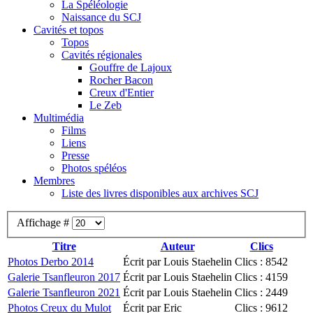
La Spéléologie
Naissance du SCJ
Cavités et topos
Topos
Cavités régionales
Gouffre de Lajoux
Rocher Bacon
Creux d'Entier
Le Zeb
Multimédia
Films
Liens
Presse
Photos spéléos
Membres
Liste des livres disponibles aux archives SCJ
Affichage #
Titre
Auteur
Clics
Photos Derbo 2014
Écrit par Louis Staehelin
Clics : 8542
Galerie Tsanfleuron 2017
Écrit par Louis Staehelin
Clics : 4159
Galerie Tsanfleuron 2021
Écrit par Louis Staehelin
Clics : 2449
Photos Creux du Mulot
Écrit par Eric
Clics : 9612