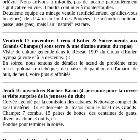
orfèvre. Nous arrivons à mi-puits, pas de lucarne particulièrement
significative en vue. Il faudra continuer à monter/fouiller.
Deuxième équipe au minage ventilé (artificiellement, qu'alliez-vous
imaginer), de -114 m au fond des Poupées. Le méandre continue,
passe juste (pas), mais l'air "naturel" est rare.
Vendredi 17 novembre: Creux d'Entier & Soirée-nœuds aux
Grands-Champs (4 sous terre & une dizaine autour du repas)
Visite de culture générale dans le Réseau 1997 du Creux d'Entier.
Sympa (à vide et à la descente...) !
En soirée, nous tentons de démêler le nœud du problème entre
russes, polonais ou tchèques, de chaises, de papillon ou d'amarre, de
huit, de neuf, voire plus si affinités.
Jeudi 16 novembre: Rocher Bacon (4 personne pour la corvée
et visite surprise de la jeunesse du club)
Corvée agendé par la comission des cabanes. Nettoyage complet du
local matériel. Tri et descente du matos pour le local des Grands-
Champs: 7 combis, 15 paires de bottes, des centaines de gants,
divers machine et outils, etc....
Fondue pour terminer la soirée.