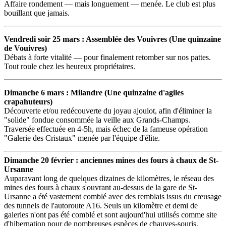
Affaire rondement — mais longuement — menée. Le club est plus
bouillant que jamais.
Vendredi soir 25 mars : Assemblée des Vouivres (Une quinzaine
de Vouivres)
Débats à forte vitalité — pour finalement retomber sur nos pattes.
Tout roule chez les heureux propriétaires.
Dimanche 6 mars : Milandre (Une quinzaine d'agiles
crapahuteurs)
Découverte et/ou redécouverte du joyau ajoulot, afin d'éliminer la
"solide" fondue consommée la veille aux Grands-Champs.
Traversée effectuée en 4-5h, mais échec de la fameuse opération
"Galerie des Cristaux" menée par l'équipe d'élite.
Dimanche 20 février : anciennes mines des fours à chaux de St-
Ursanne
Auparavant long de quelques dizaines de kilomètres, le réseau des
mines des fours à chaux s'ouvrant au-dessus de la gare de St-
Ursanne a été vastement comblé avec des remblais issus du creusage
des tunnels de l'autoroute A16. Seuls un kilomètre et demi de
galeries n'ont pas été comblé et sont aujourd'hui utilisés comme site
d'hibernation pour de nombreuses espèces de chauves-souris.