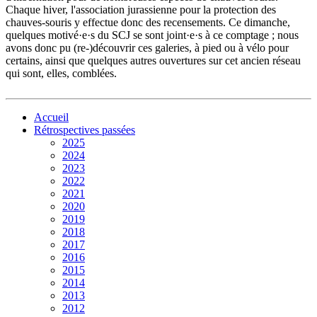
Chaque hiver, l'association jurassienne pour la protection des
chauves-souris y effectue donc des recensements. Ce dimanche,
quelques motivé·e·s du SCJ se sont joint·e·s à ce comptage ; nous
avons donc pu (re-)découvrir ces galeries, à pied ou à vélo pour
certains, ainsi que quelques autres ouvertures sur cet ancien réseau
qui sont, elles, comblées.
Accueil
Rétrospectives passées
2025
2024
2023
2022
2021
2020
2019
2018
2017
2016
2015
2014
2013
2012