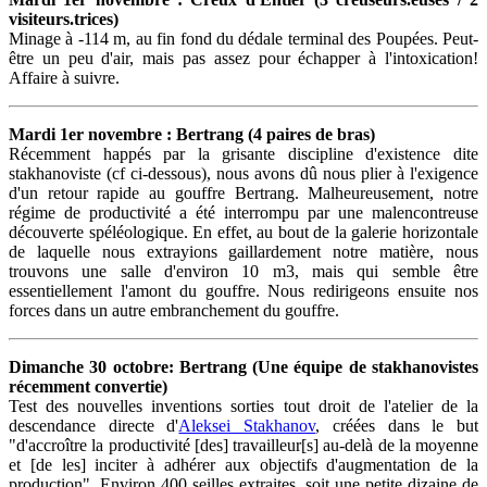
visiteurs.trices)
Minage à -114 m, au fin fond du dédale terminal des Poupées. Peut-
être un peu d'air, mais pas assez pour échapper à l'intoxication!
Affaire à suivre.
Mardi 1er novembre : Bertrang (4 paires de bras)
Récemment happés par la grisante discipline d'existence dite
stakhanoviste (cf ci-dessous), nous avons dû nous plier à l'exigence
d'un retour rapide au gouffre Bertrang. Malheureusement, notre
régime de productivité a été interrompu par une malencontreuse
découverte spéléologique. En effet, au bout de la galerie horizontale
de laquelle nous extrayions gaillardement notre matière, nous
trouvons une salle d'environ 10 m3, mais qui semble être
essentiellement l'amont du gouffre. Nous redirigeons ensuite nos
forces dans un autre embranchement du gouffre.
Dimanche 30 octobre: Bertrang (Une équipe de stakhanovistes
récemment convertie)
Test des nouvelles inventions sorties tout droit de l'atelier de la
descendance directe d'
Aleksei Stakhanov
, créées dans le but
"d'accroître la productivité [des] travailleur[s] au-delà de la moyenne
et [de les] inciter à adhérer aux objectifs d'augmentation de la
production". Environ 400 seilles extraites, soit une petite dizaine de