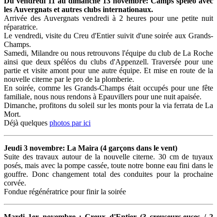
Du vendredi 11 au dimanche 13 novembre: Camps spéléo avec
les Auvergnats et autres clubs internationaux.
Arrivée des Auvergnats vendredi à 2 heures pour une petite nuit
réparatrice.
Le vendredi, visite du Creu d'Entier suivit d'une soirée aux Grands-
Champs.
Samedi, Milandre ou nous retrouvons l'équipe du club de La Roche
ainsi que deux spéléos du clubs d'Appenzell. Traversée pour une
partie et visite amont pour une autre équipe. Et mise en route de la
nouvelle citerne par le pro de la plomberie.
En soirée, comme les Grands-Champs était occupés pour une fête
familiale, nous nous rendons à Epauvillers pour une nuit apaisée.
Dimanche, profitons du soleil sur les monts pour la via ferrata de La
Mort.
Déjà quelques
photos par ici
Jeudi 3 novembre: La Maira (4 garçons dans le vent)
Suite des travaux autour de la nouvelle citerne. 30 cm de tuyaux
posés, mais avec la pompe cassée, toute notre bonne eau fini dans le
gouffre. Donc changement total des conduites pour la prochaine
corvée.
Fondue régénératrice pour finir la soirée
Mardi 1er novembre : Creux d'Entier (3 creuseurs.euses / 2