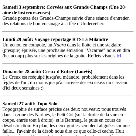
Samedi 3 septembre: Corvées aux Grands-Champs (Une 20-
aine de lustreurs-euses)
Grande poutze des Grands-Champs suivie d'une séance d'entretien
des relations de bon voisinage à la fête d'Undervelier.
Lundi 29 août: Voyage-reportage RTS1 à Milandre
Un genou en compote, un
Nagra
dans la flotte et une stagiaire
(presque) épuisée, une prochaine émission "Vacarme" nous en dira
(beaucoup) plus sur les origines de la grotte. Reflets visuels
ici
.
Dimanche 28 août: Creux d'Entier (Lou+is)
Le Creux est rééquipé jusqu'au méandre, probablement dans les
règles de l'art, du moins jusqu'à l'arrivée des excité.e.s du classeur
d'ici deux semaines ;)
Samedi 27 août: Topo Solo
Topographie de surface précise des deux nouveaux trous trouvés
dans la zone des Narines, le Petit Col (sur la droite de la vue en
coupe, entrée tout à droite), et le Bertrang, le puits en cours de
désobstruction. En plan, les deux grottes semblent alignées sur une
faille... l'avenir de la désob nous dira ce que celle-ci cache. Huit