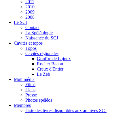
2011
2010
2009
2008
Le SCJ
Contact
La Spéléologie
Naissance du SCJ
Cavités et topos
Topos
Cavités régionales
Gouffre de Lajoux
Rocher Bacon
Creux d'Entier
Le Zeb
Multimédia
Films
Liens
Presse
Photos spéléos
Membres
Liste des livres disponibles aux archives SCJ