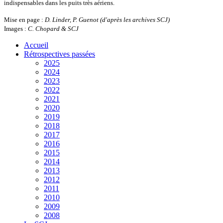
indispensables dans les puits très aériens.
Mise en page :
D. Linder, P. Guenot (d'après les archives SCJ)
Images :
C. Chopard & SCJ
Accueil
Rétrospectives passées
2025
2024
2023
2022
2021
2020
2019
2018
2017
2016
2015
2014
2013
2012
2011
2010
2009
2008