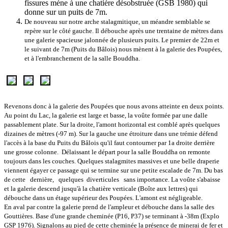
fissures mène à une chatière désobstruée (GSB 1980) qui
donne sur un puits de 7m.
De nouveau sur notre arche stalagmitique, un méandre semblable se
repère sur le côté gauche. Il débouche après une trentaine de mètres dans
une galerie spacieuse jalonnée de plusieurs puits. Le premier de 22m et
le suivant de 7m (Puits du Bâlois) nous mènent à la galerie des Poupées,
et à l'embranchement de la salle Bouddha.
Revenons donc à la galerie des Poupées que nous avons atteinte en deux points.
Au point du Lac, la galerie est large et basse, la voûte formée par une dalle
passablement plate. Sur la droite, l'amont horizontal est comblé après quelques
dizaines de mètres (-97 m). Sur la gauche une étroiture dans une trémie défend
l'accès à la base du Puits du Bâlois qu'il faut contourner par 1a droite derrière
une grosse colonne.
Délaissant le départ pour la salle Bouddha on remonte
toujours dans les couches. Quelques stalagmites massives et une belle draperie
viennent égayer ce passage qui se termine sur une petite escalade de 7m. Du bas
de cette dernière, quelques diverticules sans importance. La voûte s'abaisse
et la galerie descend jusqu'à la chatière verticale (Boîte aux lettres) qui
débouche dans un étage supérieur des Poupées. L'amont est négligeable.
En aval par contre la galerie prend de l'ampleur et débouche dans la salle des
Gouttières. Base d'une grande cheminée (P16, P37) se terminant à -38m (Explo
GSP 1976). Signalons au pied de cette cheminée la présence de minerai de fer et