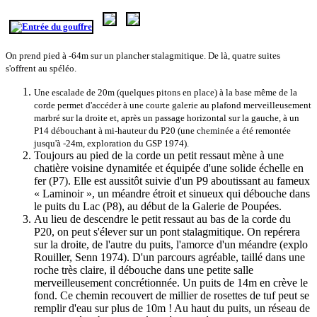
On prend pied à -64m sur un plancher stalagmitique. De là, quatre suites
s'offrent au spéléo.
Une escalade de 20m (quelques pitons en place) à la base même de la
corde permet d'accéder à une courte galerie au plafond merveilleusement
marbré sur la droite et, après un passage horizontal sur la gauche, à un
P14 débouchant à mi-hauteur du P20 (une cheminée a été remontée
jusqu'à -24m, exploration du GSP 1974).
Toujours au pied de la corde un petit ressaut mène à une
chatière voisine dynamitée et équipée d'une solide échelle en
fer (P7). Elle est aussitôt suivie d'un P9 aboutissant au fameux
« Laminoir », un méandre étroit et sinueux qui débouche dans
le puits du Lac (P8), au début de la Galerie de Poupées.
Au lieu de descendre le petit ressaut au bas de la corde du
P20, on peut s'élever sur un pont stalagmitique. On repérera
sur la droite, de l'autre du puits, l'amorce d'un méandre (explo
Rouiller, Senn 1974). D'un parcours agréable, taillé dans une
roche très claire, il débouche dans une petite salle
merveilleusement concrétionnée. Un puits de 14m en crève le
fond. Ce chemin recouvert de millier de rosettes de tuf peut se
remplir d'eau sur plus de 10m ! Au haut du puits, un réseau de