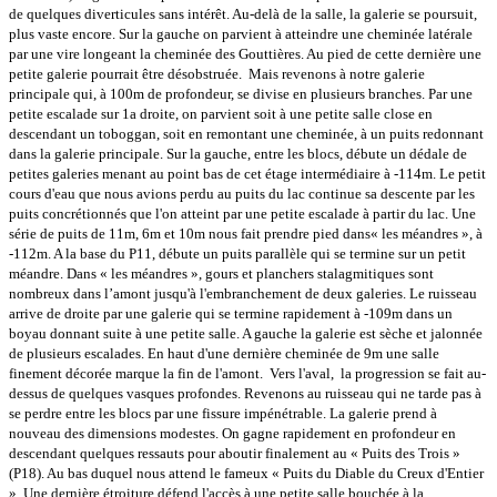
de quelques diverticules sans intérêt. Au-delà de la salle, la galerie se poursuit,
plus vaste encore.
Sur la gauche on parvient à atteindre une cheminée latérale
par une vire longeant la cheminée des Gouttières. Au pied de cette dernière une
petite galerie pourrait être désobstruée.
Mais revenons à notre galerie
principale qui, à 100m de profondeur, se divise en plusieurs branches. Par une
petite escalade sur 1a droite, on parvient soit à une petite salle close en
descendant un toboggan, soit en remontant une cheminée, à un puits redonnant
dans la galerie principale.
Sur la gauche, entre les blocs, débute un dédale de
petites galeries menant au point bas de cet étage intermédiaire à -114m. Le petit
cours d'eau que nous avions perdu au puits du lac continue sa descente par les
puits concrétionnés que l'on atteint par une petite escalade à partir du lac. Une
série de puits de 11m, 6m et 10m nous fait prendre pied dans« les méandres », à
-112m. A la base du P11, débute un puits parallèle qui se termine sur un petit
méandre.
Dans « les méandres », gours et planchers stalagmitiques sont
nombreux dans l’amont jusqu'à l'embranchement de deux galeries. Le ruisseau
arrive de droite par une galerie qui se termine rapidement à -109m dans un
boyau donnant suite à une petite salle. A gauche la galerie est sèche et jalonnée
de plusieurs escalades. En haut d'une dernière cheminée de 9m une salle
finement décorée marque la fin de l'amont.
Vers l'aval, la progression se fait au-
dessus de quelques vasques profondes. Revenons au ruisseau qui ne tarde pas à
se perdre entre les blocs par une fissure impénétrable. La galerie prend à
nouveau des dimensions modestes. On gagne rapidement en profondeur en
descendant quelques ressauts pour aboutir finalement au « Puits des Trois »
(P18). Au bas duquel nous attend le fameux « Puits du Diable du Creux d'Entier
». Une dernière étroiture défend l'accès à une petite salle bouchée à la