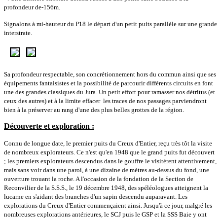
profondeur de-156m.
Signalons à mi-hauteur du P18 le départ d'un petit puits parallèle sur une grande
interstrate.
Sa profondeur respectable, son concrétionnement hors du commun ainsi que ses
équipements fantaisistes et la possibilité de parcourir différents circuits en font
une des grandes classiques du Jura. Un petit effort pour ramasser nos détritus (et
ceux des autres) et à la limite effacer les traces de nos passages parviendront
bien à la préserver au rang d'une des plus belles grottes de la région.
Découverte et exploration :
Connu de longue date, le premier puits du Creux d'Entier, reçu très tôt la visite
de nombreux explorateurs. Ce n'est qu'en 1948 que le grand puits fut découvert
; les premiers explorateurs descendus dans le gouffre le visitèrent attentivement,
mais sans voir dans une paroi, à une dizaine de mètres au-dessus du fond, une
ouverture trouant la roche. A l'occasion de la fondation de la Section de
Reconvilier de la S.S.S., le 19 décembre 1948, des spéléologues atteignent la
lucarne en s'aidant des branches d'un sapin descendu auparavant. Les
explorations du Creux d'Entier commençaient ainsi. Jusqu'à ce jour, malgré les
nombreuses explorations antérieures, le SCJ puis le GSP et la SSS Baie y ont