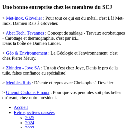
Une bonne entreprise chez les membres du SCJ
>
Met-Inox, Glovelier
:
Pour tout ce qui est du métal, c'est Là! Met-
Inox, Damien Rais à Glovelier
.
>
Abat.Tech, Tavannes
:
Concept de sablage - Travaux acrobatiques
- Carottage et thermographie, c'est par ici...
Dans la boîte de Damien Linder
.
>
Géo & Environnement
:
La Géologie et l'environnement, c'est
chez Pierre Meury
.
>
Zbinden - Joye SA
:
Un toit c'est chez Joye, Denis le pro de la
tuile, faîtes confiance au spécialiste!
>
Meubles Rais
:
Détente et repos avec Christophe à Develier
.
>
Guenot Cadrans Emaux
:
Pour que vos pendules soit plus belles
qu'avant
, chez notre président.
Accueil
Rétrospectives passées
2025
2024
2023