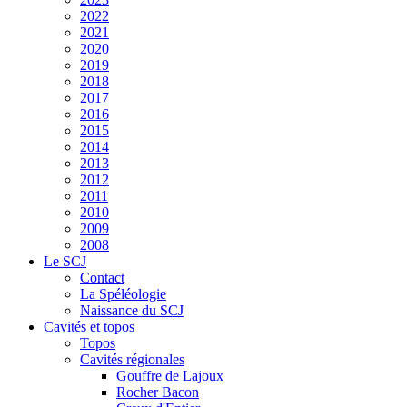
2022
2021
2020
2019
2018
2017
2016
2015
2014
2013
2012
2011
2010
2009
2008
Le SCJ
Contact
La Spéléologie
Naissance du SCJ
Cavités et topos
Topos
Cavités régionales
Gouffre de Lajoux
Rocher Bacon