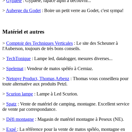
>
Gypaète
:
Gypaète, rapace alpin à découvrir
...
>
Auberge du Godet
:
Boire un petit verre au Godet, c'est sympa!
Matériel et autres
>
Comptoir des Techniques Verticales
:
Le site des Scheuner à
l'Auberson, toujours de très bons conseils.
>
TechTonique
:
Lampe led, datalogger, mesures diverses
...
>
Spelemat
:
Vendeur de matos spéléo à Cerniaz
.
>
Netopyr Product, Thomas Arbenz
:
Thomas vous conseillera pour
toute alternative aux produits Petzl
.
>
Scurion lampe
:
Lampe à Led Scurion
.
>
Spatz
:
Vente de matériel de camping, montagne. Excellent service
de vente par correspondance
.
>
Défi montagne
:
Magasin de matériel montagne à Peseux (NE)
.
>
Expé
: La référence pour la vente de matos spéléo, montagne en