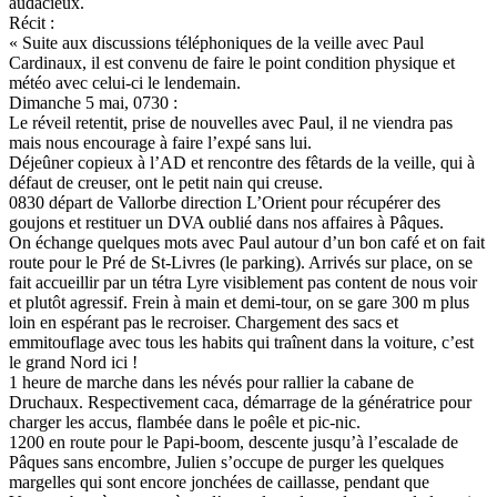
audacieux.
Récit :
« Suite aux discussions téléphoniques de la veille avec Paul
Cardinaux, il est convenu de faire le point condition physique et
météo avec celui-ci le lendemain.
Dimanche 5 mai, 0730 :
Le réveil retentit, prise de nouvelles avec Paul, il ne viendra pas
mais nous encourage à faire l’expé sans lui.
Déjeûner copieux à l’AD et rencontre des fêtards de la veille, qui à
défaut de creuser, ont le petit nain qui creuse.
0830 départ de Vallorbe direction L’Orient pour récupérer des
goujons et restituer un DVA oublié dans nos affaires à Pâques.
On échange quelques mots avec Paul autour d’un bon café et on fait
route pour le Pré de St-Livres (le parking). Arrivés sur place, on se
fait accueillir par un tétra Lyre visiblement pas content de nous voir
et plutôt agressif. Frein à main et demi-tour, on se gare 300 m plus
loin en espérant pas le recroiser. Chargement des sacs et
emmitouflage avec tous les habits qui traînent dans la voiture, c’est
le grand Nord ici !
1 heure de marche dans les névés pour rallier la cabane de
Druchaux. Respectivement caca, démarrage de la génératrice pour
charger les accus, flambée dans le poêle et pic-nic.
1200 en route pour le Papi-boom, descente jusqu’à l’escalade de
Pâques sans encombre, Julien s’occupe de purger les quelques
margelles qui sont encore jonchées de caillasse, pendant que