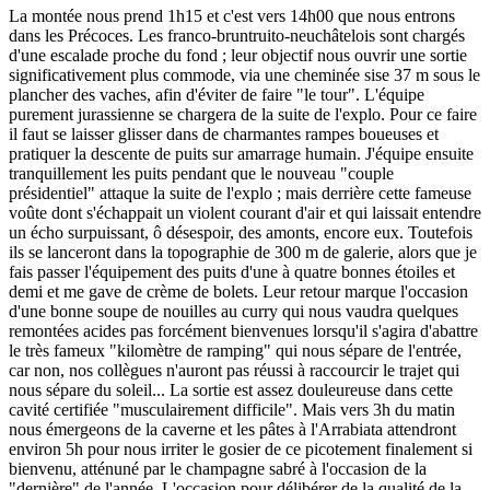
La montée nous prend 1h15 et c'est vers 14h00 que nous entrons
dans les Précoces. Les franco-bruntruito-neuchâtelois sont chargés
d'une escalade proche du fond ; leur objectif nous ouvrir une sortie
significativement plus commode, via une cheminée sise 37 m sous le
plancher des vaches, afin d'éviter de faire "le tour". L'équipe
purement jurassienne se chargera de la suite de l'explo. Pour ce faire
il faut se laisser glisser dans de charmantes rampes boueuses et
pratiquer la descente de puits sur amarrage humain. J'équipe ensuite
tranquillement les puits pendant que le nouveau "couple
présidentiel" attaque la suite de l'explo ; mais derrière cette fameuse
voûte dont s'échappait un violent courant d'air et qui laissait entendre
un écho surpuissant, ô désespoir, des amonts, encore eux. Toutefois
ils se lanceront dans la topographie de 300 m de galerie, alors que je
fais passer l'équipement des puits d'une à quatre bonnes étoiles et
demi et me gave de crème de bolets. Leur retour marque l'occasion
d'une bonne soupe de nouilles au curry qui nous vaudra quelques
remontées acides pas forcément bienvenues lorsqu'il s'agira d'abattre
le très fameux "kilomètre de ramping" qui nous sépare de l'entrée,
car non, nos collègues n'auront pas réussi à raccourcir le trajet qui
nous sépare du soleil... La sortie est assez douleureuse dans cette
cavité certifiée "musculairement difficile". Mais vers 3h du matin
nous émergeons de la caverne et les pâtes à l'Arrabiata attendront
environ 5h pour nous irriter le gosier de ce picotement finalement si
bienvenu, atténuné par le champagne sabré à l'occasion de la
"dernière" de l'année. L'occasion pour délibérer de la qualité de la