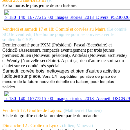
Jeudi 23: Saint-Brais III
(9)
Extra muros le plus jeune de son histoire.
Vendredi et samedi 17 et 18: Comité et corvées au Maira
(Le comité
SCJ le vendredi, Une bonne poignée pour les corvées avec le
soutien du GSP)
Dernier comité pour PXM (Président), Pascal (Secrétaire) et
CédricB (Assesseur), rempacés aventagement par trois jeunes
premiers: Julien (Nouveau président), Andréas (Nouveau archiviste)
et Wendy (Nouvelle secrétaire). A part ça, rien d'autre ne sortira du
chalet sur ce comité très spécial.
Samedi, corvée bois, nettoyages et bien d'autres activités
ludiques sur place.
Vers 17h expédition punitive de prise de
mesure de la future nouvelle échelle du balcon, pour les plus
solides.
Vendredi 17, Gouffre de Lajoux:
(Mathieu et Damien)
Visite du gouffre et de la première partie du méandre
Dimanche 12 : Grotte du Lynx :
(Julien, Vanessa)