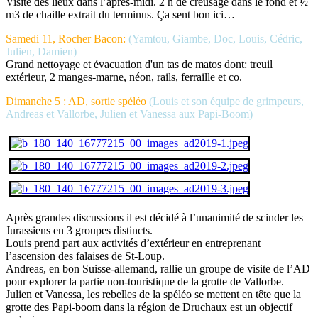
Visite des lieux dans l’après-midi. 2 h de creusage dans le fond et ½
m3 de chaille extrait du terminus. Ça sent bon ici…
Samedi 11, Rocher Bacon:
(Yamtou, Giambe, Doc, Louis, Cédric,
Julien, Damien)
Grand nettoyage et évacuation d'un tas de matos dont: treuil
extérieur, 2 manges-marne, néon, rails, ferraille et co.
Dimanche 5 : AD, sortie spéléo
(Louis et son équipe de grimpeurs,
Andreas et Vallorbe, Julien et Vanessa aux Papi-Boom)
Après grandes discussions il est décidé à l’unanimité de scinder les
Jurassiens en 3 groupes distincts.
Louis prend part aux activités d’extérieur en entreprenant
l’ascension des falaises de St-Loup.
Andreas, en bon Suisse-allemand, rallie un groupe de visite de l’AD
pour explorer la partie non-touristique de la grotte de Vallorbe.
Julien et Vanessa, les rebelles de la spéléo se mettent en tête que la
grotte des Papi-boom dans la région de Druchaux est un objectif