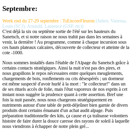
Septembre:
Week end du 27-29 septembre : TsEncoreFleuron
(Julien, Vanessa,
Louis (SCJ), Arnauld, Laurence (GSP, etc))
C'est déjà la six ou septième sortie de l'été sur les hauteurs du
Sanetsch, et si notre raison ne nous trahit pas dans les semaines à
venir, la dernière ! Au programme, comme à chaque incursion sous
ces hauts plateaux calcaires, découverte de collecteur et atteinte de la
cote -1000.
Nous sommes installés dans l'étable de l'Alpage du Sanetsch grâce à
certains contacts stratégiques. Ainsi la nuit n'est pas des pires, et
nous grapillons le repos nécessaires entre quelques meuglements,
chargements de bois, ronflements ou cris désespérés ; un dormeur
est même suspecté d'avoir hurlé à la mort : "le collecteur!" dans un
de ses rituels accès de folie, mais l'état vaporeux de nos esprits à cet
instant nous suggère la prudence quant à cette assertion. Bref une
fois la nuit passée, nous nous chargeons stratégiquement en
nutriments autour d'une table de petit-déjeûner bien garnie de divers
produits dont certains émanant d'un achat audit alpage. Puis
préparation traditionnelle des kits, ça cause et ça traînasse volontiers
histoire de faire durer la douce caresse des rayons de soleil à laquelle
nous viendrons à échapper de notre plein gré...