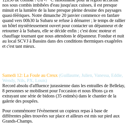
nos sous combis imbibées d'eau jusqu'aux cuisses, il est presque
minuit et la lumière de la lune presque pleine dessine des paysages
quasi-féériques. Notre dimanche 20 janvier commence en fanfare
quand vers 00h30 la Subaru se refuse à démarrer ; le temps de rallier
un hôtel mystérieusement ouvert pour contacter un dépanneur et de
retourner à la Subaru, elle se décide enfin ; c'est donc moteur et
chauffage tournant que nous attendons le dépanneur. Fondue et nuit
au local SCVJ à Bassins dans des conditions thermiques exagérées
et c'est tant mieux.
Samedi 12: La Foule au Creux
(Guillaume, Julien, Vanessa, Eddie,
Wendy, Nils, PX, Louis)
Record absolu d'affluence jurassienne dans les entrailles de Bellelay,
8 personnes se mobilisent pour l'occasion et nous fêtons ça en
extrayant une série de bidons (35 estimés) dans le chantier de la
galerie des poupées.
Pour commémorer l'évènement un copieux repas à base de
différentes pâtes trouvées sur place et ailleurs est mis sur pied aux
Grands-Champs.