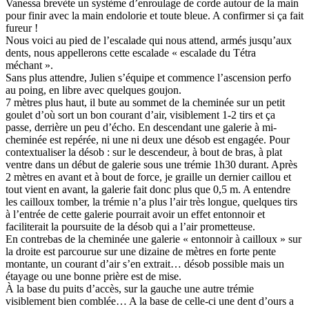
Vanessa brevète un système d’enroulage de corde autour de la main
pour finir avec la main endolorie et toute bleue. A confirmer si ça fait
fureur !
Nous voici au pied de l’escalade qui nous attend, armés jusqu’aux
dents, nous appellerons cette escalade « escalade du Tétra
méchant ».
Sans plus attendre, Julien s’équipe et commence l’ascension perfo
au poing, en libre avec quelques goujon.
7 mètres plus haut, il bute au sommet de la cheminée sur un petit
goulet d’où sort un bon courant d’air, visiblement 1-2 tirs et ça
passe, derrière un peu d’écho. En descendant une galerie à mi-
cheminée est repérée, ni une ni deux une désob est engagée. Pour
contextualiser la désob : sur le descendeur, à bout de bras, à plat
ventre dans un début de galerie sous une trémie 1h30 durant. Après
2 mètres en avant et à bout de force, je graille un dernier caillou et
tout vient en avant, la galerie fait donc plus que 0,5 m. A entendre
les cailloux tomber, la trémie n’a plus l’air très longue, quelques tirs
à l’entrée de cette galerie pourrait avoir un effet entonnoir et
faciliterait la poursuite de la désob qui a l’air prometteuse.
En contrebas de la cheminée une galerie « entonnoir à cailloux » sur
la droite est parcourue sur une dizaine de mètres en forte pente
montante, un courant d’air s’en extrait… désob possible mais un
étayage ou une bonne prière est de mise.
À la base du puits d’accès, sur la gauche une autre trémie
visiblement bien comblée… A la base de celle-ci une dent d’ours a