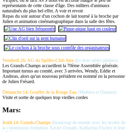
Vicques, où le tarif AVS nous est accordé malgré le peu de
représentants de cette classe d'âge. Des milliers d'animaux
naturalisés du plus bel effet. A voir et revoir
Repas du soir autour d'un cochon de lait tourné à la broche par
Julien et animation cinématographique dans la salle des fêtes.
Vendredi 26: AG du Spéléo-Club Jura
(les trois tables pleines)
Les Grands-Champs accueillent la 70ème Assemblée générale.
Important turnus au comité, avec 3 arrivées, Wendy, Eddie et
Andreas, alors qu'un nouveau président est nommé en la personne
de Julien Frésard.
Dimanche 14: Gouffre de la Rouge Eau
(Mathieu et Damien)
Visite et sortie de quelques trop vieilles cordes
Mars:
Jeudi 14: Grands-Champs
(beaucoup de monde avec les invités
de
la commission formation
Xavier Donath, Katharina Fischer et leur