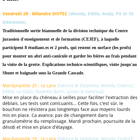
Vendredi 28 : Milandre DIVTEC
(Wendy, Eddie, Andy, PX et 10
intéressés
)
Traditionnelle sortie biannuelle de la division technique du Centre
jurassien d'enseignement et de formation (CEJEF), à laquelle
participent 8 étudiant.es et 2 profs, qui restent en surface (les profs)
pour monter un abri anti-canicule et garder les bières au frais pendant
la visite de la grotte. Explications technico-scientifiques, visite jusqu'au
Shunt et baignade sous la Grande Cascade.
Mardynamite 25 : Le Lynx
(Fabrice
Delphine, Wendy, CedricC,
&
Eddie, Le Glatz, Quentin Burri, ,Julien & Vanessa)
Mise en place du chéneau à seilles pour faciliter l'extraction des
déblais. Les tests sont conlcuants... Cette fois, c'est sûr, le
bouchon ne résistera pas longtemps face aux moyens lourds
mis en place. Ca avance, pas de changement dans la
granulométrie du remplissage. Mardi prochain, poursuite de la
désob et mise en place d'étayage.
Mardynamite 18 : Le Lynx
(Fabrice
Delphine, Wendy, CedricC,
&