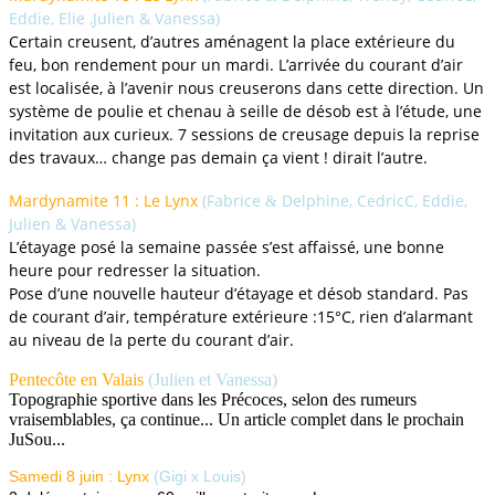
Eddie, Elie ,Julien & Vanessa)
Certain creusent, d’autres aménagent la place extérieure du
feu, bon rendement pour un mardi. L’arrivée du courant d’air
est localisée, à l’avenir nous creuserons dans cette direction. Un
système de poulie et chenau à seille de désob est à l’étude, une
invitation aux curieux. 7 sessions de creusage depuis la reprise
des travaux… change pas demain ça vient ! dirait l’autre.
Mardynamite 11 : Le Lynx
(Fabrice
Delphine, CedricC, Eddie,
&
Julien & Vanessa)
L’étayage posé la semaine passée s’est affaissé, une bonne
heure pour redresser la situation.
Pose d’une nouvelle hauteur d’étayage et désob standard. Pas
de courant d’air, température extérieure :15°C, rien d’alarmant
au niveau de la perte du courant d’air.
Pentecôte en Valais
(Julien et Vanessa)
Topographie sportive dans les Précoces, selon des rumeurs
vraisemblables, ça continue... Un article complet dans le prochain
JuSou...
Samedi 8 juin :
Lynx
(Gigi x Louis)