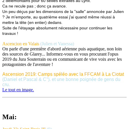
2 delémontains pour 60 seilles extraites au Lynx.
Ca ne recule pas ; donc ça avance.
Un peu déçus par les dimensions de la "salle" annoncée par Julien
? Je m'emporte, au quatrième essai j'ai quand même réussi à
mettre la tête (en entier) dedans.
Suite de l'étayage absolument nécessaire pour continuer les
travaux !
Ascencion en Valais
(Julien et Vanessa)
On parle d'une première d'abord aérienne puis aquatique, non loin
des sources de Glarey... Informez-vous en vous procurant l'opus
2019 du Jura Souterrain ou en communicant de vive voix avec les
protagonistes de l'aventure !
Ascension 2019: Camps spéléo avec la FFCAM à La Ciotat
(Daniel et Pascal & C°). et une bonne poignée de gens du
cru.
Le tout en image.
Mai: