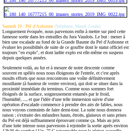
Samedi 19 : Pré d'Aubonne
(Stéphane, Maud, Louis)
Longuement évoquée, nous parvenons enfin à mettre sur pied cette
fameuse sortie dans les entrailles du Jura Vaudois. Le but : mener à
bien une escalade au fond de la Grande Baume du Pré d'Aubonne et
évaluer les possibilités de suite de ce gouffre dont le statut officiel est
toujours "en explo", et dont ladite explo est elle-même en suspens
depuis quelques années.
Seulement voilà, au fur et à mesure de notre descente comme
souvent en spéléo nous nous éloignons de l'entrée, et c'est après
moults efforts que nous rencontrons une voûte définitivement
mouillante (à hauteur de ventre environ), qui doit se situer dans la
proximité immédiate du terminus. Comme nous sommes fort
éloignés de la surface, soigneusement entamés par le froid,
l'humidité, ..., et que l'idée d'une telle immersion suivie d'une
opération d'escalade commence à prendre des airs de fables, nous
nous voyons contraints de faire demi-tour. La suite nous donnera
raison ; s'extraire des méandres hauts, étroits, glaiseux et sans prises
du Pré est déjà suffisamment éprouvant comme ça. Mais au prix
d'une lutte intense nous parvenons à rejoindre la sortie après environ
12h30 de combat ! Un -7° C raisonnable pour la région accueille