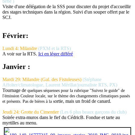
bébé )
Visite d'une délégation de la SSS pour discuter du projet d'accueillir
des stages techniques dans la région. Suivi d'un souper offert par le
SCJ.
Février:
Lundi 4: Milandre
(PXM et la RTS)
A voir sur la RTS.
Ici en léger différé
Janvier :
Mardi 29: Milandre (Gal. des Fistuleuses)
(Stéphane
Affolter/climatologue, Laurent Mérillat/journaliste RTS, PX)
Tournage de
quelques séquenses pour la rubrique "Suivez le guide" de
l'émission Couleur locale, sur le thème des changements climatiques passés
ortie, mais un froid de canard.
et présents. Pas de bières à la s
Jeudi 24: Grotte du Cimentier
(Les 6 plus beaux garçons du club)
Soirée extra-muros dans le fief du CédricB. Fondue et tarte au
myrtilles au menu.