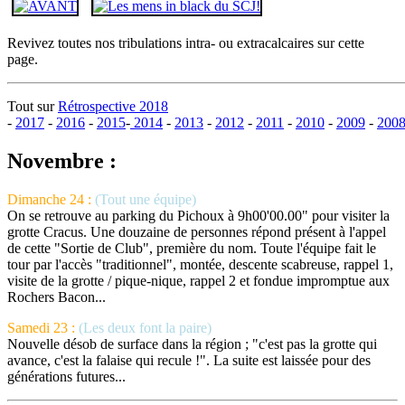
Revivez toutes nos tribulations intra- ou extracalcaires sur cette
page.
Tout sur
Rétrospective 2018
-
2017
-
2016
-
2015
-
2014
-
2013
-
2012
-
2011
-
2010
-
2009
-
200
Novembre :
Dimanche 24 :
(Tout une équipe)
On se retrouve au parking du Pichoux à 9h00'00.00" pour visiter la
grotte Cracus. Une douzaine de personnes répond présent à l'appel
de cette "Sortie de Club", première du nom. Toute l'équipe fait le
tour par l'accès "traditionnel", montée, descente scabreuse, rappel 1,
visite de la grotte / pique-nique, rappel 2 et fondue impromptue aux
Rochers Bacon...
Samedi 23 :
(Les deux font la paire)
Nouvelle désob de surface dans la région ; "c'est pas la grotte qui
avance, c'est la falaise qui recule !". La suite est laissée pour des
générations futures...