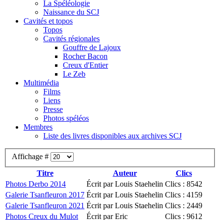
La Spéléologie
Naissance du SCJ
Cavités et topos
Topos
Cavités régionales
Gouffre de Lajoux
Rocher Bacon
Creux d'Entier
Le Zeb
Multimédia
Films
Liens
Presse
Photos spéléos
Membres
Liste des livres disponibles aux archives SCJ
Affichage #
Titre
Auteur
Clics
Photos Derbo 2014
Écrit par Louis Staehelin
Clics : 8542
Galerie Tsanfleuron 2017
Écrit par Louis Staehelin
Clics : 4159
Galerie Tsanfleuron 2021
Écrit par Louis Staehelin
Clics : 2449
Photos Creux du Mulot
Écrit par Eric
Clics : 9612