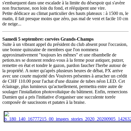
s'embarquent dans une escalade à la limite du désespoir qui s'avère
non fructueuse, non loin du fond, et rééquipent une vire.
Petite dédicace au climat particulier des hauts plateaux : à 1500 m, le
matin, il fait presque moins que zéro, pas mal de vent et facile 10 cm
de neige...
Samedi 5 septembre: corvées Grands-Champs
Suite à un vibrant appel du président du club absent pour l'occasion,
une bonne quinzaine de membres que l'on nommera
approximativement "toujours les mêmes" et une ribambelle de
petiots.tes se donnent rendez-vous à la ferme pour astiquer, putzer,
remettre en état et tondre le gazon, pardon faucher l'herbe autour de
la propriété. A noter qu'après plusieurs heures de débat, PX arrive
avec une courte majorité des Vouivres présentes à arracher un crédit
de CHF 110.00 pour l'achat d'une dizaine de tubes néon LED. Cet
éclairage, plus lumineux qu'actuellement, permettra entre autre de
soulager l'installation photovoltaïque du bâtiment. Enfin, remercions
Damien qui a pris l'initiative d'organiser une succulente torrée
composée de saucissons et patates à la braise.