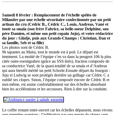
Samedi 8 février : Remplacement de l’échelle spéléo de
Milandre par une échelle sécuritaire confectionnée par un petit
artisan du cru (Cédric B., Cédric C., Louis, Andreas, Vané et
toute sa smala (son frère Fabrice, sa belle-soeur Delphine, son
père Damien, et même son petit copain Juju), et votre rédactrice
du jour : Glädje, puis aux Grands-Champs : Christian, Dan et
sa famille, Seb et sa fille)
Les photos sont de Cédric B.
9h tapantes au Maira, tout le monde est à poil. Le départ est
imminent. La moitié de l’équipe s’en va dans la peugeot 106 la plus
citée outre-roestigraben (grâce au SSS-Info), fraction composée de
sa conductrice Vané, de la quasi-totalité de sa smala et d’Andreas
qui aura bientôt mérité un petit Schorle.Ensuite départ du fourgon :
Juju et Ludwig se sont protégés derrière un grillage car Cédric C a
oublié ses clopes. Sinon, l’équipe composée encore de Cédric B et
moi-même, est assise confortablement sur des échelles absorbant
bien les accélérations et les secousses. Rien à dire sur la conduite.
Le coffre restant entre-ouvert car les échelles dépassent, nous vivons
une première aventure : l’infiltration par une meute de chiens cent