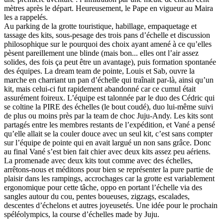
mètres après le départ. Heureusement, le Pape en vigueur au Maira
les a rappelés.
Au parking de la grotte touristique, habillage, empaquetage et
tassage des kits, sous-pesage des trois pans d’échelle et discussion
philosophique sur le pourquoi des choix ayant amené à ce qu’elles
pèsent pareillement une blinde (mais bon... elles ont l’air assez
solides, des fois ça peut être un avantage), puis formation spontanée
des équipes. La dream team de pointe, Louis et Sab, ouvre la
marche en charriant un pan d’échelle qui traînait par-là, ainsi qu’un
kit, mais celui-ci fut rapidement abandonné car ce cumul était
assurément foireux. L’équipe est talonnée par le duo des Cédric qui
se coltine la PIRE des échelles (le bout coudé), duo lui-même suivi
de plus ou moins près par la team de choc Juju-Andy. Les kits sont
partagés entre les membres restants de l’expédition, et Vané a pensé
qu’elle allait se la couler douce avec un seul kit, c’est sans compter
sur l’équipe de pointe qui en avait largué un non sans grâce. Donc
au final Vané s’est bien fait chier avec deux kits assez peu aériens.
La promenade avec deux kits tout comme avec des échelles,
arrêtons-nous et méditons pour bien se représenter la pure partie de
plaisir dans les rampings, accrochages car la grotte est variablement
ergonomique pour cette tâche, oppo en portant l’échelle via des
sangles autour du cou, pentes boueuses, zigzags, escalades,
descentes d’échelons et autres joyeusetés. Une idée pour le prochain
spéléolympics, la course d’échelles made by Juju.