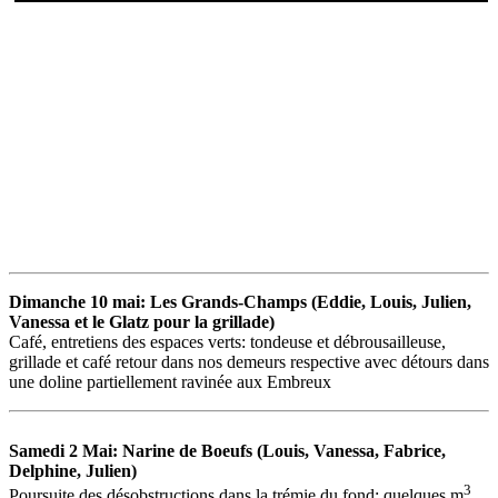
Dimanche 10 mai: Les Grands-Champs (Eddie, Louis, Julien,
Vanessa et le Glatz pour la grillade)
Café, entretiens des espaces verts: tondeuse et débrousailleuse,
grillade et café retour dans nos demeurs respective avec détours dans
une doline partiellement ravinée aux Embreux
Samedi 2 Mai: Narine de Boeufs (Louis, Vanessa, Fabrice,
Delphine, Julien)
3
Poursuite des désobstructions dans la trémie du fond: quelques m