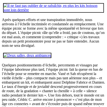
Après quelques efforts et une transpiration immodérée, nous
arrivons à l’échelle incriminée et condamnée au remplacement. Une
équipe picnic se forme avec la même spontanéité et ferveur que lors
du départ. L’équipe picnic râle qu’elle a froid, pas de couteau, qu’on
est mal assis, et commente (comprendre : « critique ») les travaux
depuis un petit promontoire pour ne pas se faire entendre. Aucun
nom ne sera divulgué.
Quelques positionnements d’échelle, percements et vissages par
l’équipe laborieuse plus tard, l’équipe picnic fait la queue en bas de
l’échelle pour se remettre en marche. Vané et Sab récupèrent la
vieille échelle – plus compacte mais pas tant aérienne non plus – et
embarquent un kit, et embarquent aussi Delphine Fabrice et Damien.
Le taux d’énergie et de jovialité descend progressivement en cours
de route, de la gradation « chanter la chenille » à celle « silence
radio pendant le dernier km ». Une fois dehors, tout le monde est un
peu raide, Cédric C. arrive encore à prononcer « c’est plus de mon
âge ces conneries » avant de s’écrouler puis de quand même trouver