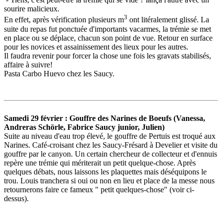
sourire malicieux.
3
En effet, après vérification plusieurs m
ont litéralement glissé. La
suite du repas fut ponctuée d'importants vacarmes, la trémie se met
en place ou se déplace, chacun son point de vue. Retour en surface
pour les novices et assainissement des lieux pour les autres.
Il faudra revenir pour forcer la chose une fois les gravats stabilisés,
affaire à suivre!
Pasta Carbo Huevo chez les Saucy.
Samedi 29 février : Gouffre des Narines de Boeufs (Vanessa,
Andreras Schörle, Fabrice Saucy junior, Julien)
Suite au niveau d'eau trop élevé, le gouffre de Pertuis est troqué aux
Narines. Café-croisant chez les Saucy-Frésard à Develier et visite du
gouffre par le canyon. Un certain chercheur de collecteur et d'ennuis
repère une trémie qui mériterait un petit quelque-chose. Après
quelques débats, nous laissons les plaquettes mais déséquipons le
trou. Louis tranchera si oui ou non en lieu et place de la messe nous
retournerons faire ce fameux " petit quelques-chose" (voir ci-
dessus).