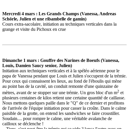
Mercredi 4 mars : Les Grands Champs (Vanessa, Andreas
Schörle, Julien et une ribambelle de gamin)
Cours extra-sacolaire, initiation au techniques verticales dans la
grange et visite du Pichoux en crue
Dimanche 1 mars : Gouffre des Narines de Boeufs (Vanessa,
Louis, Damien Saucy senior, Julien)
Initiation aux techniques verticales et à la spéléo aérienne pour le
papa de Vanessa pendant que Louis et Julien s'occupent de la trémie.
Pour ceux qui connaissent les lieux, au fond de l'éboulis qui mène
au point bas de la cavité, un conduit remonte d'une quinzaine de
2
mètres, avant de se stopper sur une trémie. Un gros bloc d'un m
et
plusieurs centaines de kilos retient une certaine quantité de caillasse.
Nous mettons quelques paille dans le "Q" de ce dernier et profitons
de l'arrivée de l'équipe initiation pour casser la croûte. Dans le calme
paisible de la grotte, on entend les sandwiches se faire croustiller.
Soudain.... pour rompre le calme, une véritable avalanche de
cailloux se déclenche !
- Tiens, c'est peut-être la trémie qui se vide ? lança l'autre avec un