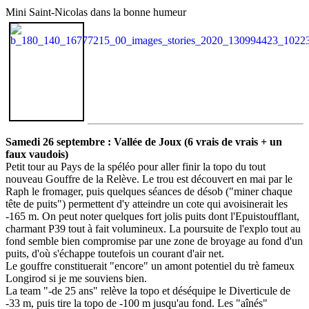
Mini Saint-Nicolas dans la bonne humeur
Samedi 26 septembre : Vallée de Joux (6 vrais de vrais + un
faux vaudois)
Petit tour au Pays de la spéléo pour aller finir la topo du tout
nouveau Gouffre de la Relève. Le trou est découvert en mai par le
Raph le fromager, puis quelques séances de désob ("miner chaque
tête de puits") permettent d'y atteindre un cote qui avoisinerait les
-165 m. On peut noter quelques fort jolis puits dont l'Epuistoufflant,
charmant P39 tout à fait volumineux. La poursuite de l'explo tout au
fond semble bien compromise par une zone de broyage au fond d'un
puits, d'où s'échappe toutefois un courant d'air net.
Le gouffre constituerait "encore" un amont potentiel du trè fameux
Longirod si je me souviens bien.
La team "-de 25 ans" relève la topo et déséquipe le Diverticule de
-33 m, puis tire la topo de -100 m jusqu'au fond. Les "aînés"