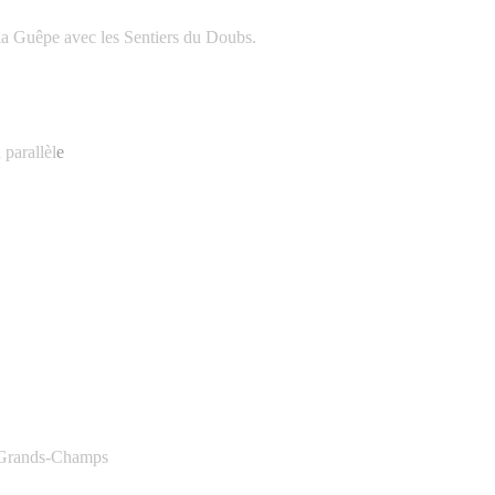
 la Guêpe avec les Sentiers du Doubs.
 parallèl
e
x Grands-Champs