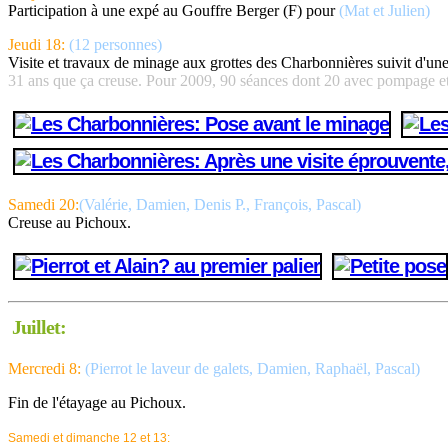
Participation à une expé au Gouffre Berger (F) pour
(Mat et Julien)
Jeudi 18:
(12 personnes)
Visite et travaux de minage aux grottes des Charbonnières suivit d'une g
31 ans que ça creuse. Pour 2009, 90 séances dont 20 avec pompage e
Samedi 20:
(Valérie, Damien, Denis P., François, Pascal)
Creuse au Pichoux.
Juillet:
Mercredi 8:
(Pierrot le laveur de galets, Damien, Raphaël, Pascal)
Fin de l'étayage au Pichoux.
Samedi et dimanche 12 et 13: