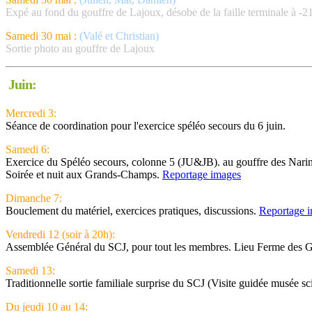
Expé au fond du gouffre de Lajoux, désobe de la faille terminale à -
Samedi 30 mai :
(Valé et Christian)
Sortie photo au gouffre de Lajoux
Juin:
Mercredi 3:
Séance de coordination pour l'exercice spéléo secours du 6 juin.
Samedi 6:
Exercice du Spéléo secours, colonne 5 (JU&JB). au gouffre des Nari
Soirée et nuit aux Grands-Champs.
Reportage images
Dimanche 7:
Bouclement du matériel, exercices pratiques, discussions.
Reportage 
Vendredi 12 (soir à 20h):
Assemblée Général du SCJ, pour tout les membres. Lieu Ferme des
Samedi 13:
Traditionnelle sortie familiale surprise du SCJ (Visite guidée musée s
Du jeudi 10 au 14: