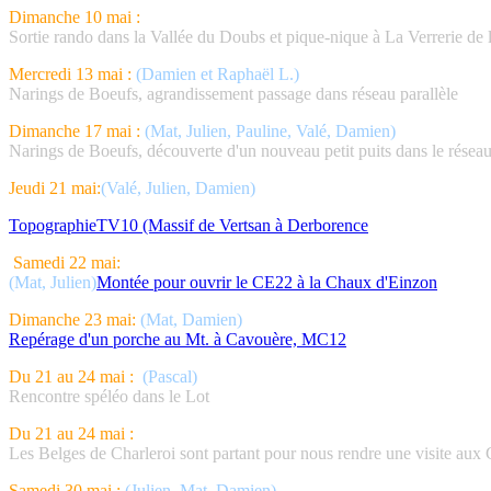
Dimanche 10 mai :
Sortie rando dans la Vallée du Doubs et pique-nique à La Verrerie de
Mercredi 13 mai :
(Damien et Raphaël L.)
Narings de Boeufs, agrandissement passage dans réseau parallèle
Dimanche 17 mai :
(Mat, Julien, Pauline, Valé, Damien)
Narings de Boeufs, découverte d'un nouveau petit puits dans le réseau
Jeudi 21 mai:
(Valé, Julien, Damien)
TopographieTV10 (Massif de Vertsan à Derborence
Samedi 22 mai:
(Mat, Julien)
Montée pour ouvrir le CE22 à la Chaux d'Einzon
Dimanche 23 mai:
(Mat, Damien)
Repérage d'un porche au Mt. à Cavouère, MC12
Du 21 au 24 mai :
(Pascal)
Rencontre spéléo dans le Lot
Du 21 au 24 mai :
Les Belges de Charleroi sont partant pour nous rendre une visite au
Samedi 30 mai :
(Julien, Mat, Damien)