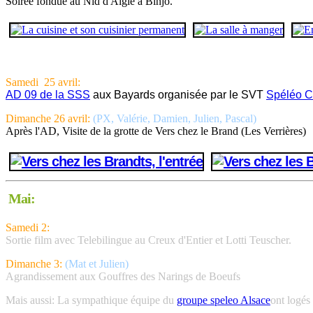
Soirée fondue au Nid d'Aigle à Binjo.
Samedi 25 avril:
AD 09 de la SSS
aux Bayards organisée par le SVT
Spéléo C
Dimanche 26 avril:
(PX, Valérie, Damien, Julien, Pascal)
Après l'AD, Visite de la grotte de Vers chez le Brand (Les Verrières)
Mai:
Samedi 2:
Sortie film avec Telebilingue au Creux d'Entier et Lotti Teuscher.
Dimanche 3:
(Mat et Julien)
Agrandissement aux Gouffres des Narings de Boeufs
Mais aussi: La sympathique équipe du
groupe speleo Alsace
ont logés