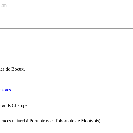
212m
nes de Boeux.
images
 Grands Champs
ciences naturel à Porrentruy et Toboroule de Montvois)