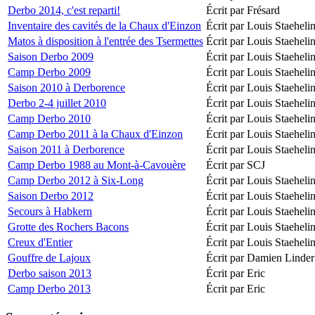
Derbo 2014, c'est reparti!
Écrit par Frésard
Inventaire des cavités de la Chaux d'Einzon
Écrit par Louis Staeheli
Matos à disposition à l'entrée des Tsermettes
Écrit par Louis Staeheli
Saison Derbo 2009
Écrit par Louis Staeheli
Camp Derbo 2009
Écrit par Louis Staeheli
Saison 2010 à Derborence
Écrit par Louis Staeheli
Derbo 2-4 juillet 2010
Écrit par Louis Staeheli
Camp Derbo 2010
Écrit par Louis Staeheli
Camp Derbo 2011 à la Chaux d'Einzon
Écrit par Louis Staeheli
Saison 2011 à Derborence
Écrit par Louis Staeheli
Camp Derbo 1988 au Mont-à-Cavouère
Écrit par SCJ
Camp Derbo 2012 à Six-Long
Écrit par Louis Staeheli
Saison Derbo 2012
Écrit par Louis Staeheli
Secours à Habkern
Écrit par Louis Staeheli
Grotte des Rochers Bacons
Écrit par Louis Staeheli
Creux d'Entier
Écrit par Louis Staeheli
Gouffre de Lajoux
Écrit par Damien Linder
Derbo saison 2013
Écrit par Eric
Camp Derbo 2013
Écrit par Eric