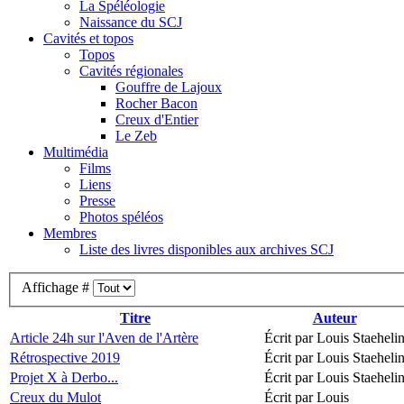
La Spéléologie
Naissance du SCJ
Cavités et topos
Topos
Cavités régionales
Gouffre de Lajoux
Rocher Bacon
Creux d'Entier
Le Zeb
Multimédia
Films
Liens
Presse
Photos spéléos
Membres
Liste des livres disponibles aux archives SCJ
Affichage #
Titre
Auteur
Article 24h sur l'Aven de l'Artère
Écrit par Louis Staeheli
Rétrospective 2019
Écrit par Louis Staeheli
Projet X à Derbo...
Écrit par Louis Staeheli
Creux du Mulot
Écrit par Louis