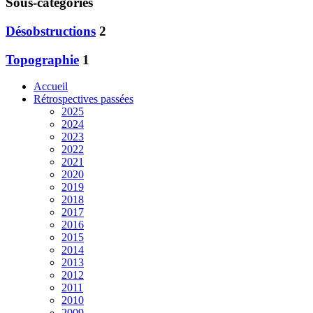
Sous-catégories
Désobstructions
2
Topographie
1
Accueil
Rétrospectives passées
2025
2024
2023
2022
2021
2020
2019
2018
2017
2016
2015
2014
2013
2012
2011
2010
2009