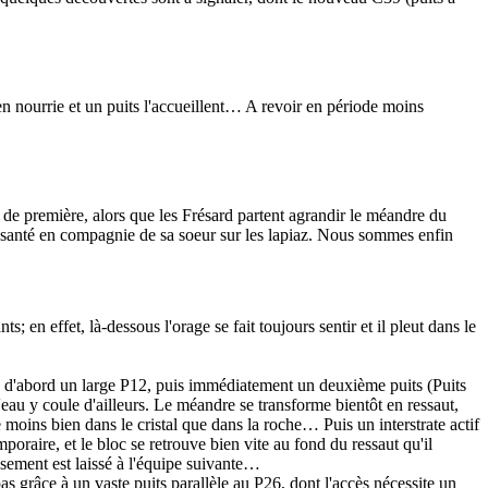
ien nourrie et un puits l'accueillent… A revoir en période moins
x de première, alors que les Frésard partent agrandir le méandre du
e santé en compagnie de sa soeur sur les lapiaz. Nous sommes enfin
n effet, là-dessous l'orage se fait toujours sentir et il pleut dans le
 d'abord un large P12, puis immédiatement un deuxième puits (Puits
eau y coule d'ailleurs. Le méandre se transforme bientôt en ressaut,
moins bien dans le cristal que dans la roche… Puis un interstrate actif
oraire, et le bloc se retrouve bien vite au fond du ressaut qu'il
ssement est laissé à l'équipe suivante…
s grâce à un vaste puits parallèle au P26, dont l'accès nécessite un