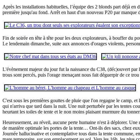
Après les installations habituelles, l’équipe des 2 blonds part déjà e
première jusqu'au fond. Arrêt en haut d'un nouveau P20 par manque d
Fin de soirée en tête à tête pour les deux explorateurs, à bouffer du pou
Le lendemain dimanche, suite aux annonces d'orages violents, personn
L'évènement majeur du jour fut la naissance du C38, (déc)ouvert par 
trous sont percés, puis l'orage menaçant nous fait déguerpir de ce trou 
C'est sous les premières gouttes de pluie que l'on regagne le camp, e
qui n'arriva que tard dans la nuit. Une nuit perturbée par les tentes co
heurtant les toiles de tente et le non moins plaisant murmure du tonn
Heureusement, au réveil, aucune perte humaine n'est à déplorer. Une 
de manière optimale les portes de la tente… Ont-ils des sacs, chez eux
Journée hallucinative et contemplative tous dans la tente commune, ent
mare temporaire, sur son emplacement au sol. Vers les 16h, les plus c