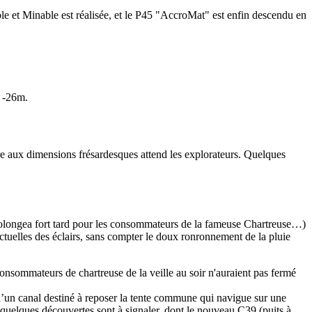
ble et Minable est réalisée, et le P45 "AccroMat" est enfin descendu en
à -26m.
e aux dimensions frésardesques attend les explorateurs. Quelques
 prolongea fort tard pour les consommateurs de la fameuse Chartreuse…)
onctuelles des éclairs, sans compter le doux ronronnement de la pluie
nsommateurs de chartreuse de la veille au soir n'auraient pas fermé
 d’un canal destiné à reposer la tente commune qui navigue sur une
quelques découvertes sont à signaler, dont le nouveau C39 (puits à