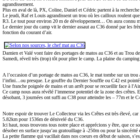
agrandissement.
Plus en aval de là, PX, Coline, Daniel et Cédric partent à la recherc
Le jeudi, Raf et Louis agrandissent un trou où les cailloux roulent qu
R3. Le tout pour environ 20 m de développement… On aura connu mieux
Le dernier jour du camp vit le dernier assaut au C36 donné par les frèr
fonction du courant d’air.
Damien et Valé vont faire des portages de matos au C36 et au Trou des 
Samedi, réveil très (trop) tôt pour plier le camp. La plaine du camping se
A l’occasion d’un portage de matos au C36, le mat tombe sur un trou av
l’infini…ou presque. Le gouffre du Dernier Souffle ou C42 est pointé,
Une franche poignée de mains et un arrêt pour se recueillir face à l'Air
Ce camp nous aura révélé l’immense potentiel de la zone des crêtes. 
désobant, 3 journées ont suffi au C38 pour atteindre les – 77m et le
Notre espoir de trouver Le Collecteur via les Crêtes est très élevé, car
5.82km pour 1536m de dénivelé du C36.
Ici haut, nous trouvons tous notre place et apprécions y être, que ce so
désober en surface jusqu’au gratouillage à -250m ou pour la sincérité d
La petite flamme qui vacillait dans nos coeurs en début de saison, s’