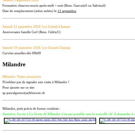
Samedi 5 septembre 2026
Formation chauves-souris après-midi + nuit (Rens. GauvainS ou SabrinaJ)
Date de remplacement (selon météo) le
12 septembre
Samedi 12 septembre 2026: Les Grands-Champs
Anniversaire famille Cerf (Rens. CédricC)
Samedi 19 septembre 2026: Les Grands-Champs
Corvées anuelles dès 09h00
Milandre
Milandre: Visites annoncées
N'oubliez pas de signaler une visite à Milandre !
Pour ajouter sur ce site:
sp-pascalguenot(at)bluewin.ch
Milandre, petit précis de bonne conduite :
Attention, l'accès à La Grotte de Milandre n'est pas possible sans la nouvelle clé. A demander