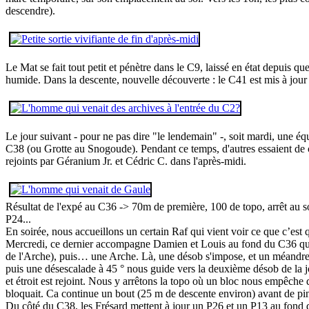
descendre).
Le Mat se fait tout petit et pénètre dans le C9, laissé en état depuis 
humide. Dans la descente, nouvelle découverte : le C41 est mis à jour
Le jour suivant - pour ne pas dire "le lendemain" -, soit mardi, une é
C38 (ou Grotte au Snogoude). Pendant ce temps, d'autres essaient de c
rejoints par Géranium Jr. et Cédric C. dans l'après-midi.
Résultat de l'expé au C36 -> 70m de première, 100 de topo, arrêt au som
P24...
En soirée, nous accueillons un certain Raf qui vient voir ce que c’est 
Mercredi, ce dernier accompagne Damien et Louis au fond du C36 qui 
de l'Arche), puis… une Arche. Là, une désob s'impose, et un méandre s'
puis une désescalade à 45 ° nous guide vers la deuxième désob de la jo
et étroit est rejoint. Nous y arrêtons la topo où un bloc nous empêche 
bloquait. Ca continue un bout (25 m de descente environ) avant de pin
Du côté du C38, les Frésard mettent à jour un P26 et un P13 au fond des