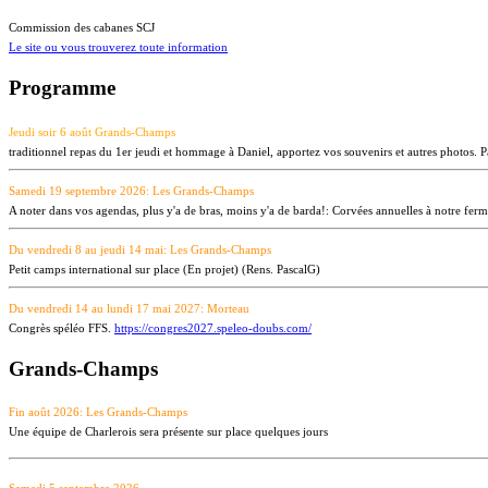
Commission des cabanes SCJ
Le site ou vous trouverez toute information
Programme
Jeudi soir 6 août Grands-Champs
traditionnel repas du 1er jeudi et hommage à Daniel, apportez vos souvenirs et autres photos. Pas
Samedi 19 septembre 2026: Les Grands-Champs
A noter dans vos agendas, plus y'a de bras, moins y'a de barda!: Corvées annuelles à notre f
Du vendredi 8 au jeudi 14 mai: Les Grands-Champs
Petit camps international sur place (En projet) (Rens. PascalG)
Du vendredi 14 au lundi 17 mai 2027: Morteau
Congrès spéléo FFS.
https://congres2027.speleo-doubs.com/
Grands-Champs
Fin août 2026: Les Grands-Champs
Une équipe de Charlerois sera présente sur place quelques jours