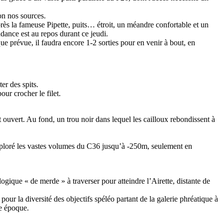
on nos sources.
près la fameuse Pipette, puits… étroit, un méandre confortable et un
ance est au repos durant ce jeudi.
ue prévue, il faudra encore 1-2 sorties pour en venir à bout, en
er des spits.
pour crocher le filet.
 ouvert. Au fond, un trou noir dans lequel les cailloux rebondissent à
exploré les vastes volumes du C36 jusqu’à -250m, seulement en
logique « de merde » à traverser pour atteindre l’Airette, distante de
pour la diversité des objectifs spéléo partant de la galerie phréatique à
re époque.