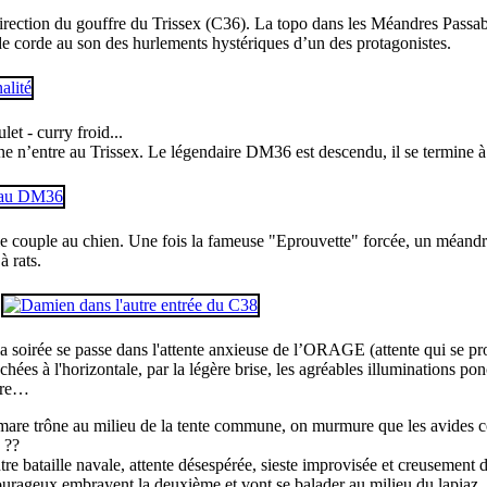
n direction du gouffre du Trissex (C36). La topo dans les Méandres Passa
e corde au son des hurlements hystériques d’un des protagonistes.
let - curry froid...
e n’entre au Trissex. Le légendaire DM36 est descendu, il se termine 
le couple au chien. Une fois la fameuse "Eprouvette" forcée, un méandr
à rats.
t la soirée se passe dans l'attente anxieuse de l’ORAGE (attente qui se
uchées à l'horizontale, par la légère brise, les agréables illuminations p
erre…
mare trône au milieu de la tente commune, on murmure que les avides co
 ??
re bataille navale, attente désespérée, sieste improvisée et creusement
ourageux embrayent la deuxième et vont se balader au milieu du lapiaz, 