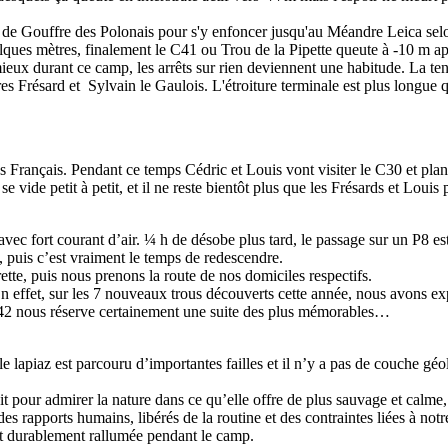
he de Gouffre des Polonais pour s'y enfoncer jusqu'au Méandre Leica sel
elques mètres, finalement le C41 ou Trou de la Pipette queute à -10 m a
 durant ce camp, les arrêts sur rien deviennent une habitude. La tend
es Frésard et Sylvain le Gaulois. L'étroiture terminale est plus longue q
Français. Pendant ce temps Cédric et Louis vont visiter le C30 et plant
 vide petit à petit, et il ne reste bientôt plus que les Frésards et Louis 
ec fort courant d’air. ¼ h de désobe plus tard, le passage sur un P8 est
 puis c’est vraiment le temps de redescendre.
ette, puis nous prenons la route de nos domiciles respectifs.
En effet, sur les 7 nouveaux trous découverts cette année, nous avons 
 C42 nous réserve certainement une suite des plus mémorables…
 le lapiaz est parcouru d’importantes failles et il n’y a pas de couche géo
it pour admirer la nature dans ce qu’elle offre de plus sauvage et calme, 
es rapports humains, libérés de la routine et des contraintes liées à not
est durablement rallumée pendant le camp.