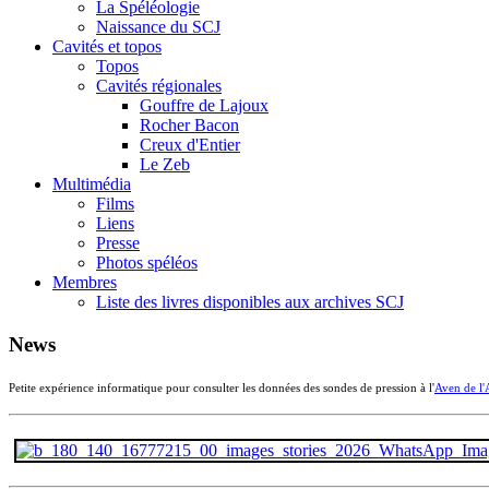
La Spéléologie
Naissance du SCJ
Cavités et topos
Topos
Cavités régionales
Gouffre de Lajoux
Rocher Bacon
Creux d'Entier
Le Zeb
Multimédia
Films
Liens
Presse
Photos spéléos
Membres
Liste des livres disponibles aux archives SCJ
News
Petite expérience informatique pour consulter les données des sondes de pression à l'
Aven de l'