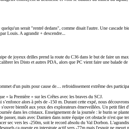
que quelqu'un serait "rentré dedans", comme disait l'autre. Une cascade b
 par Louis. A agrandir + descendre...
quipe de joyeux drilles prend la route du C36 dans le but de faire un ma
alibrer les Disto et autres PDA, alors que PC vient faire une balade d
met d'un puits pour cause de… refroidissement extrême des participants; e
que « la Première » sur les Crêtes avec les braves du SCJ.
s’enfonce alors à près de -150 m. Durant cette expé, nous découvrons
ouvre bientôt aux yeux des explorateurs émerveillées. Un petit filet d'
urnée dans les cristaux. Enseignement de la journée : le burin se plante 
de passer, mais avec Damien dans notre équipe cet obstacle n'est que temp
cer sec vers les -250m, soit le record absolu du Val Dorbon. L'agrandi
quels ça queute en interstrate actif vers -77m mais l'espoir ne meurt pa