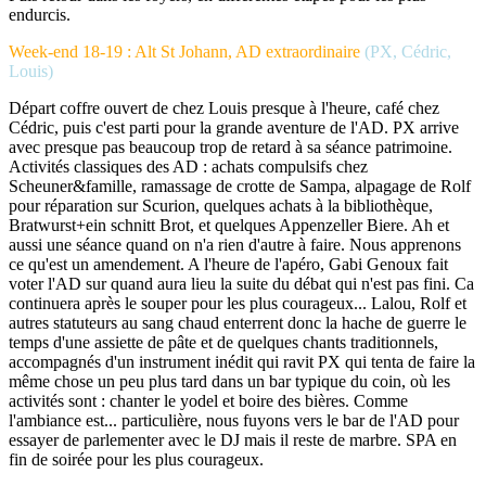
endurcis.
Week-end 18-19 : Alt St Johann, AD extraordinaire
(PX, Cédric,
Louis)
Départ coffre ouvert de chez Louis presque à l'heure, café chez
Cédric, puis c'est parti pour la grande aventure de l'AD. PX arrive
avec presque pas beaucoup trop de retard à sa séance patrimoine.
Activités classiques des AD : achats compulsifs chez
Scheuner&famille, ramassage de crotte de Sampa, alpagage de Rolf
pour réparation sur Scurion, quelques achats à la bibliothèque,
Bratwurst+ein schnitt Brot, et quelques Appenzeller Biere. Ah et
aussi une séance quand on n'a rien d'autre à faire. Nous apprenons
ce qu'est un amendement. A l'heure de l'apéro, Gabi Genoux fait
voter l'AD sur quand aura lieu la suite du débat qui n'est pas fini. Ca
continuera après le souper pour les plus courageux... Lalou, Rolf et
autres statuteurs au sang chaud enterrent donc la hache de guerre le
temps d'une assiette de pâte et de quelques chants traditionnels,
accompagnés d'un instrument inédit qui ravit PX qui tenta de faire la
même chose un peu plus tard dans un bar typique du coin, où les
activités sont : chanter le yodel et boire des bières. Comme
l'ambiance est... particulière, nous fuyons vers le bar de l'AD pour
essayer de parlementer avec le DJ mais il reste de marbre. SPA en
fin de soirée pour les plus courageux.