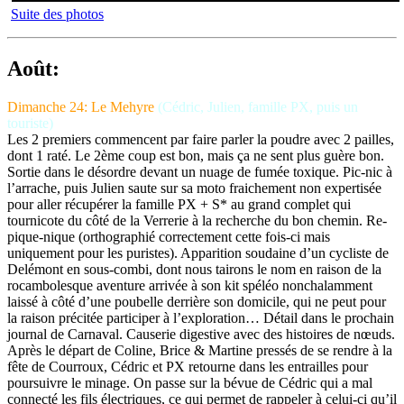
Suite des photos
Août:
Dimanche 24: Le Mehyre
(Cédric, Julien, famille PX, puis un
touriste)
Les 2 premiers commencent par faire parler la poudre avec 2 pailles,
dont 1 raté. Le 2ème coup est bon, mais ça ne sent plus guère bon.
Sortie dans le désordre devant un nuage de fumée toxique. Pic-nic à
l’arrache, puis Julien saute sur sa moto fraichement non expertisée
pour aller récupérer la famille PX + S* au grand complet qui
tournicote du côté de la Verrerie à la recherche du bon chemin. Re-
pique-nique (orthographié correctement cette fois-ci mais
uniquement pour les puristes). Apparition soudaine d’un cycliste de
Delémont en sous-combi, dont nous tairons le nom en raison de la
rocambolesque aventure arrivée à son kit spéléo nonchalamment
laissé à côté d’une poubelle derrière son domicile, qui ne peut pour
la raison précitée participer à l’exploration… Détail dans le prochain
journal de Carnaval. Causerie digestive avec des histoires de nœuds.
Après le départ de Coline, Brice & Martine pressés de se rendre à la
fête de Courroux, Cédric et PX retourne dans les entrailles pour
poursuivre le minage. On passe sur la bévue de Cédric qui a mal
connecté les fils électriques, ce qui permet de rappeler à celui-ci qu’il