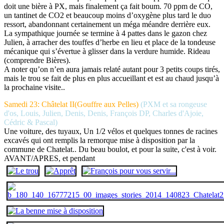
doit une bière à PX, mais finalement ça fait boum. 70 ppm de CO,
un tantinet de CO2 et beaucoup moins d’oxygène plus tard le duo
ressort, abandonnant certainement un méga méandre derrière eux.
La sympathique journée se termine à 4 pattes dans le gazon chez
Julien, à arracher des touffes d’herbe en lieu et place de la tondeuse
mécanique qui s’évertue à glisser dans la verdure humide. Rideau
(comprendre Bières).
A noter qu’on n’en aura jamais relaté autant pour 3 petits coups tirés,
mais le trou se fait de plus en plus accueillant et est au chaud jusqu’à
la prochaine visite..
Samedi 23: Châtelat II
(Gouffre aux Pelles)
(PXM et sa rongeuse
d'os, Louis, Julien, Denis, Denis, François DP, Charles d'Ajoie,
Cédric & Pascal)
Une voiture, des tuyaux, Un 1/2 vélos et quelques tonnes de racines
excavés qui ont remplis la remorque mise à disposition par la
commune de Chatelat.. Du beau boulot, et pour la suite, c'est à voir.
AVANT/APRES, et pendant