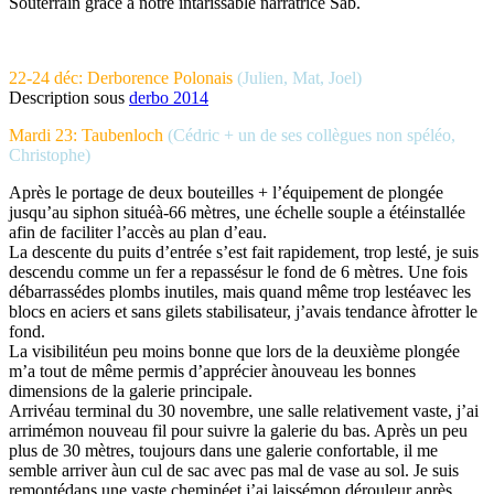
Souterrain grâce à notre intarissable narratrice Sab.
22-24 déc: Derborence Polonais
(Julien, Mat, Joel)
Description sous
derbo 2014
Mardi 23: Taubenloch
(Cédric + un de ses collègues non spéléo,
Christophe)
Après le portage de deux bouteilles + l’équipement de plongée
jusqu’au siphon situéà-66 mètres, une échelle souple a étéinstallée
afin de faciliter l’accès au plan d’eau.
La descente du puits d’entrée s’est fait rapidement, trop lesté, je suis
descendu comme un fer a repassésur le fond de 6 mètres. Une fois
débarrassédes plombs inutiles, mais quand même trop lestéavec les
blocs en aciers et sans gilets stabilisateur, j’avais tendance àfrotter le
fond.
La visibilitéun peu moins bonne que lors de la deuxième plongée
m’a tout de même permis d’apprécier ànouveau les bonnes
dimensions de la galerie principale.
Arrivéau terminal du 30 novembre, une salle relativement vaste, j’ai
arrimémon nouveau fil pour suivre la galerie du bas. Après un peu
plus de 30 mètres, toujours dans une galerie confortable, il me
semble arriver àun cul de sac avec pas mal de vase au sol. Je suis
remontédans une vaste cheminéet j’ai laissémon dérouleur après