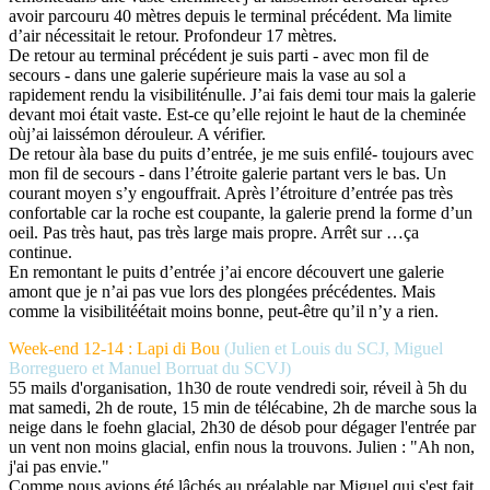
avoir parcouru 40 mètres depuis le terminal précédent. Ma limite
d’air nécessitait le retour. Profondeur 17 mètres.
De retour au terminal précédent je suis parti - avec mon fil de
secours - dans une galerie supérieure mais la vase au sol a
rapidement rendu la visibiliténulle. J’ai fais demi tour mais la galerie
devant moi était vaste. Est-ce qu’elle rejoint le haut de la cheminée
oùj’ai laissémon dérouleur. A vérifier.
De retour àla base du puits d’entrée, je me suis enfilé- toujours avec
mon fil de secours - dans l’étroite galerie partant vers le bas. Un
courant moyen s’y engouffrait. Après l’étroiture d’entrée pas très
confortable car la roche est coupante, la galerie prend la forme d’un
oeil. Pas très haut, pas très large mais propre. Arrêt sur …ça
continue.
En remontant le puits d’entrée j’ai encore découvert une galerie
amont que je n’ai pas vue lors des plongées précédentes. Mais
comme la visibilitéétait moins bonne, peut-être qu’il n’y a rien.
Week-end 12-14
: Lapi di Bou
(Julien et Louis du SCJ, Miguel
Borreguero et Manuel Borruat du SCVJ)
55 mails d'organisation, 1h30 de route vendredi soir, réveil à 5h du
mat samedi, 2h de route, 15 min de télécabine, 2h de marche sous la
neige dans le foehn glacial, 2h30 de désob pour dégager l'entrée par
un vent non moins glacial, enfin nous la trouvons. Julien : "Ah non,
j'ai pas envie."
Comme nous avions été lâchés au préalable par Miguel qui s'est fait