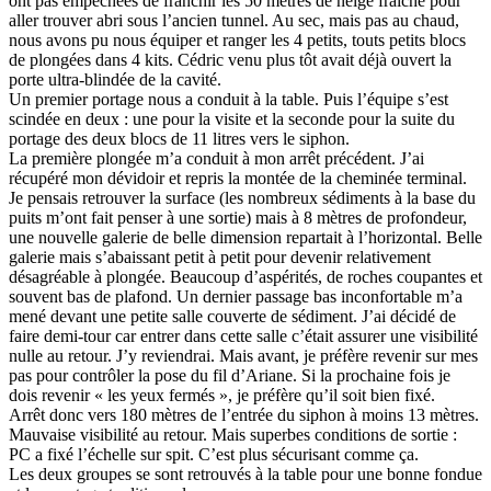
ont pas empêchées de franchir les 50 mètres de neige fraîche pour
aller trouver abri sous l’ancien tunnel. Au sec, mais pas au chaud,
nous avons pu nous équiper et ranger les 4 petits, touts petits blocs
de plongées dans 4 kits. Cédric venu plus tôt avait déjà ouvert la
porte ultra-blindée de la cavité.
Un premier portage nous a conduit à la table. Puis l’équipe s’est
scindée en deux : une pour la visite et la seconde pour la suite du
portage des deux blocs de 11 litres vers le siphon.
La première plongée m’a conduit à mon arrêt précédent. J’ai
récupéré mon dévidoir et repris la montée de la cheminée terminal.
Je pensais retrouver la surface (les nombreux sédiments à la base du
puits m’ont fait penser à une sortie) mais à 8 mètres de profondeur,
une nouvelle galerie de belle dimension repartait à l’horizontal. Belle
galerie mais s’abaissant petit à petit pour devenir relativement
désagréable à plongée. Beaucoup d’aspérités, de roches coupantes et
souvent bas de plafond. Un dernier passage bas inconfortable m’a
mené devant une petite salle couverte de sédiment. J’ai décidé de
faire demi-tour car entrer dans cette salle c’était assurer une visibilité
nulle au retour. J’y reviendrai. Mais avant, je préfère revenir sur mes
pas pour contrôler la pose du fil d’Ariane. Si la prochaine fois je
dois revenir « les yeux fermés », je préfère qu’il soit bien fixé.
Arrêt donc vers 180 mètres de l’entrée du siphon à moins 13 mètres.
Mauvaise visibilité au retour. Mais superbes conditions de sortie :
PC a fixé l’échelle sur spit. C’est plus sécurisant comme ça.
Les deux groupes se sont retrouvés à la table pour une bonne fondue