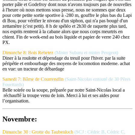
porter pâle et Godefroy dont nous n'avons toujours pas de nouvelles
à l'heure où nous mettons sous presse, nous ne sommes que deux
pour cette petite sortie sportive à -280 m, gouffre le plus bas du Lapi
di Bou, pour vérifier le niveau d'un siphon, qui n'a pas bougé d'un
zettamètre (c'est petit). 8 h de spéléo et 2h30 de raquette plus tard,
nos esprits rentrent à la cabane alors que nous corps meurtris en
chient. Fin de week-end au bois liquide et papier de verre 240 chez
PX.
Dimanche 8: Bois Rebetez
(Mister Subaru et mister Peugeot)
Diner à la roulotte et dépendage du treuil pour l'hiver. par la suite
péripétie et embourbage des moyens de locomotion moderne. achat
en vue: un tracteur de débardage
Samedi 7: Bâme de Courrendlin
(Saint-Nicolas entouré de 30 Pères
Fouettards)
Belle soirée ou la soupe, préparée par notre Saint-Nicolas local a
réchauffé la troupe venu de loin. Merci à lui et ses aides pour
l’organisation.
Novembre:
Dimanche 30 : Grotte du Taubenloch
(SCJ : Cédric B, Cédric C,