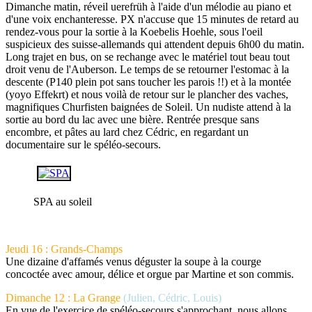
Dimanche matin, réveil uerefrüh à l'aide d'un mélodie au piano et
d'une voix enchanteresse. PX n'accuse que 15 minutes de retard au
rendez-vous pour la sortie à la Koebelis Hoehle, sous l'oeil
suspicieux des suisse-allemands qui attendent depuis 6h00 du matin.
Long trajet en bus, on se rechange avec le matériel tout beau tout
droit venu de l'Auberson. Le temps de se retourner l'estomac à la
descente (P140 plein pot sans toucher les parois !!) et à la montée
(yoyo Effekrt) et nous voilà de retour sur le plancher des vaches,
magnifiques Churfisten baignées de Soleil. Un nudiste attend à la
sortie au bord du lac avec une bière. Rentrée presque sans
encombre, et pâtes au lard chez Cédric, en regardant un
documentaire sur le spéléo-secours.
SPA au soleil
Jeudi 16 : Grands-Champs
Une dizaine d'affamés venus déguster la soupe à la courge
concoctée avec amour, délice et orgue par Martine et son commis.
Dimanche 12 : La Grange
(Julien, Cédric, Louis)
En vue de l'exercice de spéléo-secours s'approchant, nous allons