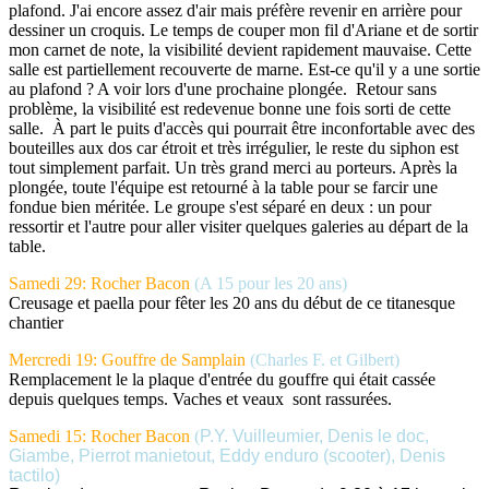
plafond. J'ai encore assez d'air mais préfère revenir en arrière pour
dessiner un croquis. Le temps de couper mon fil d'Ariane et de sortir
mon carnet de note, la visibilité devient rapidement mauvaise. Cette
salle est partiellement recouverte de marne. Est-ce qu'il y a une sortie
au plafond ? A voir lors d'une prochaine plongée. Retour sans
problème, la visibilité est redevenue bonne une fois sorti de cette
salle. À part le puits d'accès qui pourrait être inconfortable avec des
bouteilles aux dos car étroit et très irrégulier, le reste du siphon est
tout simplement parfait. Un très grand merci au porteurs. Après la
plongée, toute l'équipe est retourné à la table pour se farcir une
fondue bien méritée. Le groupe s'est séparé en deux : un pour
ressortir et l'autre pour aller visiter quelques galeries au départ de la
table.
Samedi 29: Rocher Bacon
(A 15 pour les 20 ans)
Creusage et paella pour fêter les 20 ans du début de ce titanesque
chantier
Mercredi 19: Gouffre de Samplain
(Charles F. et Gilbert)
Remplacement le la plaque d'entrée du gouffre qui était cassée
depuis quelques temps. Vaches et veaux sont rassurées.
Samedi 15: Rocher Bacon
(
P.Y. Vuilleumier, Denis le doc,
Giambe, Pierrot manietout, Eddy enduro (scooter), Denis
tactilo)