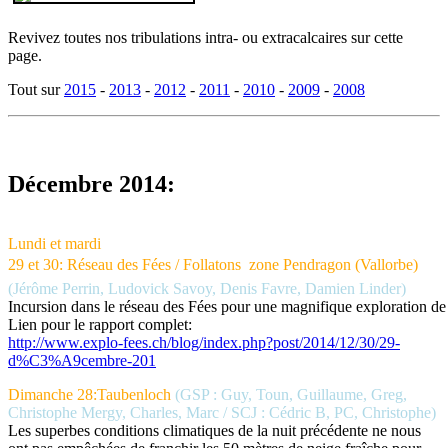
Revivez toutes nos tribulations intra- ou extracalcaires sur cette
page.
Tout sur
2015
-
2013
-
2012
-
2011
-
2010
-
2009
-
2008
Décembre 2014:
Lundi et mardi
29 et 30: Réseau des Fées / Follatons  zone Pendragon (Vallorbe)
(Jérôme Perrin, Ludovick Savoy, Denis Favre, Damien Linder)
Incursion dans le réseau des Fées pour une magnifique exploration de
Lien pour le rapport complet:
http://www.explo-fees.ch/blog/index.php?post/2014/12/30/29-
d%C3%A9cembre-201
Dimanche 28:Taubenloch
(GSP : Guy, Toun, Guillaume, Greg,
Christophe Mergy, Charles, Marc / SCJ : Cédric B, PC, Christophe)
Les superbes conditions climatiques de la nuit précédente ne nous