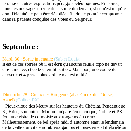
terrasse et autres explications pédago-spéléologiques. En soirée,
nous restons sages en vue de la sortie de demain, si ce n'est un père
dont l'identité ne peut être dévoilée afin de ne point le compromir
dans sa patiente conquête des Voies du Seigneur.
Septembre :
Mardi 30 : Sortie inventaire
(Sab et Louis)
Il est de ces soirées où il est écrit qu'aucune feuille topo ne devait
être ramenée, et celle-ci en fit partie... Mais bon, une coupe de
cheveux et 4 pizzas plus tard, le mal est oublié.
Dimanche 28 : Creux des Rongeurs (alias Creux de l'Ourse,
Asuel)
(Coline, PX)
Pique-nique des Meury sur les hauteurs du Chételat. Pendant que
S., Brice, son pote et Martine prépare feu et croque, Coline et PX
font une visite de courtoisie aux rongeurs du creux.
Malheureusement, ce bel après-midi d’automne étant le lendemain
de la veille qui vit de nombreux gaulois et loises en état d’ébriété sur