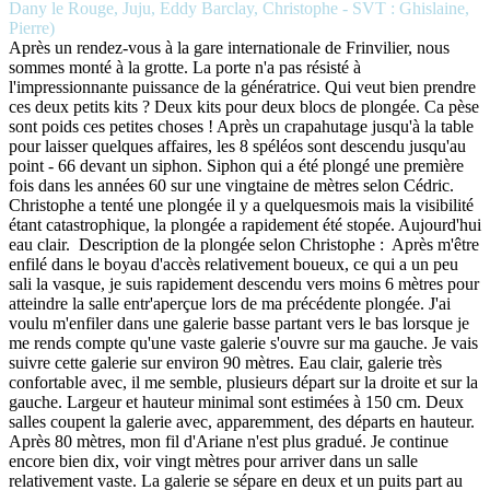
Dany le Rouge, Juju, Eddy Barclay, Christophe - SVT : Ghislaine,
Pierre)
Après un rendez-vous à la gare internationale de Frinvilier, nous
sommes monté à la grotte. La porte n'a pas résisté à
l'impressionnante puissance de la génératrice. Qui veut bien prendre
ces deux petits kits ? Deux kits pour deux blocs de plongée. Ca pèse
sont poids ces petites choses ! Après un crapahutage jusqu'à la table
pour laisser quelques affaires, les 8 spéléos sont descendu jusqu'au
point - 66 devant un siphon. Siphon qui a été plongé une première
fois dans les années 60 sur une vingtaine de mètres selon Cédric.
Christophe a tenté une plongée il y a quelquesmois mais la visibilité
étant catastrophique, la plongée a rapidement été stopée. Aujourd'hui
eau clair. Description de la plongée selon Christophe : Après m'être
enfilé dans le boyau d'accès relativement boueux, ce qui a un peu
sali la vasque, je suis rapidement descendu vers moins 6 mètres pour
atteindre la salle entr'aperçue lors de ma précédente plongée. J'ai
voulu m'enfiler dans une galerie basse partant vers le bas lorsque je
me rends compte qu'une vaste galerie s'ouvre sur ma gauche. Je vais
suivre cette galerie sur environ 90 mètres. Eau clair, galerie très
confortable avec, il me semble, plusieurs départ sur la droite et sur la
gauche. Largeur et hauteur minimal sont estimées à 150 cm. Deux
salles coupent la galerie avec, apparemment, des départs en hauteur.
Après 80 mètres, mon fil d'Ariane n'est plus gradué. Je continue
encore bien dix, voir vingt mètres pour arriver dans un salle
relativement vaste. La galerie se sépare en deux et un puits part au