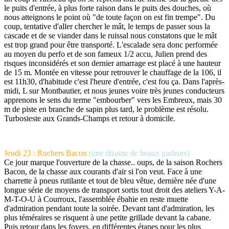
le puits d'entrée, à plus forte raison dans le puits des douches, où
nous atteignons le point où "de toute façon on est fin trempe". Du
coup, tentative d'aller chercher le mât, le temps de passer sous la
cascade et de se viander dans le ruissal nous constatons que le mât
est trop grand pour être transporté. L'escalade sera donc performée
au moyen du perfo et de son fameux 1/2 accu, Julien prend des
risques inconsidérés et son dernier amarrage est placé à une hauteur
de 15 m. Montée en vitesse pour retrouver le chauffage de la 106, il
est 11h30, d'habitude c'est l'heure d'entrée, c'est fou ça. Dans l'après-
midi, L sur Montbautier, et nous jeunes voire très jeunes conducteurs
apprenons le sens du terme "embourber" vers les Embreux, mais 30
m de piste en branche de sapin plus tard, le problème est résolu.
Turbosieste aux Grands-Champs et retour à domicile.
Jeudi 23 : Rochers Bacon
(une dizaine de beaux parleurs)
Ce jour marque l'ouverture de la chasse.. oups, de la saison Rochers
Bacon, de la chasse aux courants d'air si l'on veut. Face à une
charrette à pneus rutilante et tout de bleu vêtue, dernière née d'une
longue série de moyens de transport sortis tout droit des ateliers Y-A-
M-T-O-U à Courroux, l'assemblée ébahie en reste muette
d'admiration pendant toute la soirée. Devant tant d'admiration, les
plus téméraires se risquent à une petite grillade devant la cabane.
Puis retour dans les foyers, en différentes étapes pour les plus