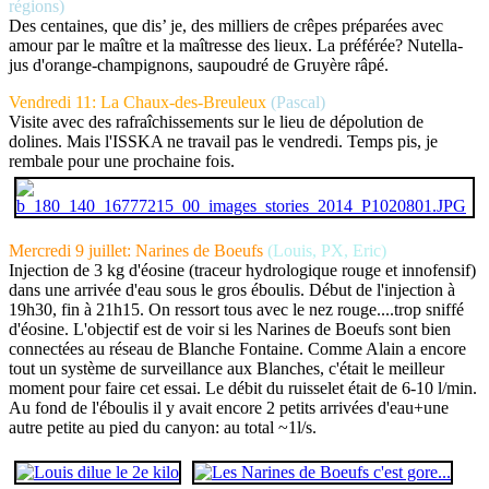
régions)
Des centaines, que dis’ je, des milliers de crêpes préparées avec
amour par le maître et la maîtresse des lieux. La préférée? Nutella-
jus d'orange-champignons, saupoudré de Gruyère râpé.
Vendredi 11: La Chaux-des-Breuleux
(Pascal)
Visite avec des rafraîchissements sur le lieu de dépolution de
dolines. Mais l'ISSKA ne travail pas le vendredi. Temps pis, je
rembale pour une prochaine fois.
Mercredi 9
juillet: Narines de Boeufs
(Louis, PX, Eric)
Injection de 3 kg d'éosine (traceur hydrologique rouge et innofensif)
dans une arrivée d'eau sous le gros éboulis. Début de l'injection à
19h30, fin à 21h15. On ressort tous avec le nez rouge....trop sniffé
d'éosine. L'objectif est de voir si les Narines de Boeufs sont bien
connectées au réseau de Blanche Fontaine. Comme Alain a encore
tout un système de surveillance aux Blanches, c'était le meilleur
moment pour faire cet essai. Le débit du ruisselet était de 6-10 l/min.
Au fond de l'éboulis il y avait encore 2 petits arrivées d'eau+une
autre petite au pied du canyon: au total ~1l/s.