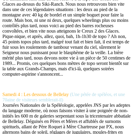
Glaces au-dessus du Siki-Ranch. Nous nous retrouvons bien vite
dans une de ces légendaires situations : les deux au pied de la
montagne avec 40 kg de bordel et un simple boguet pour faire la
route. Mais bon, ni une ni deux, quelques wheelings plus ou moins
contrôlés plus tard, nous voici au pied des barres rocheuses
convoîtées, et bien vite nous atteignons le Creux 2 des Glaces.
Pique-nique, et après, allez, quoi, bah, 1h-1h30 de topo ? Ah non,
45 points topos plus tard, malgré tout fait et bien fait, il est temps de
fuir sous les roulements de tambour venant du ciel, sûrement le
Seigneur nous punissant pour le blasphème de la veille. La bière
mérité plus tard, nous devons notre vie à un pièce de 50 centimes de
1989... Promis, ces quelques bons mètres de topo seront bientôt sur
la table aux Grands-Champs, mais d'ici-là, quelques soirées
computer-aspirine s'annoncent...
Samedi 4 : Les dessous de Bellelay
(Une pétée de spéléos, et une
70aine de visiteurs semblerait-il)
Journées Nationales de la Spéléologie, appelées JNS par les adeptes
du langage moderne, où nous faisons visiter à une poignée de non-
initiés les 600 m de galeries serpentant sous la tricentenaire abbatiale
de Bellelay. Déguisés en Pères et Mères et affublés de surnoms
spirituels, allant de Père Roquet à Mère Chartreuse par PX, nous
alternons bains de soleil, réglages de jugulaires, moules-frites en