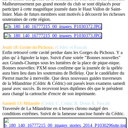
Malheureusement pas grand monde du club se sont déplacés pour
participer à cette magnifique journée dans le Haut Vallon de Saint-
Imier. Mais de futurs membres sont motivés à découvrir les richesses
souteraines de cette région.
Jeudi 18: Grotte du Pichoux:
(Cédric et Pascal)
Enfin retrouvé cette cavité perdue dans les Gorges du Pichoux. Y a
plus qu' à fignoler la topo. Suivit d'une soirée "Bonnes nouvelles"
aux Grands-Champs sous les lumières de la place de pique-nique.
Bonnes nouvelles: PXM nous confirme que la journée de la spéléo
aura bien lieu dans les souterrains de Bellelay. Que le candélabre du
Pierrot marche à merveille. Que deux nouveaux guides traverseurs
de la Milandrine (Cédric & Cédric) ont passés leurs examens samedi
passé avec succès. Ils recevront leurs diplômes dès que le président
aura changé la cartouche d'encre de son imprimante.
Samedi 13: Milandre
(Cédric C, Cédric B, Denis R, Pascal)
Traversée de La Milandrine en 4 heures chrono malgré des
conditions extrêmes. Suivit de la fameuse saucisse fumée du Cédric.