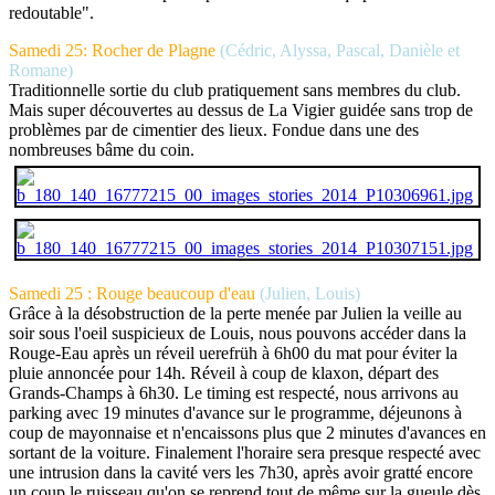
redoutable".
Samedi 25: Rocher de Plagne
(Cédric, Alyssa, Pascal, Danièle et
Romane)
Traditionnelle sortie du club pratiquement sans membres du club.
Mais super découvertes au dessus de La Vigier guidée sans trop de
problèmes par de cimentier des lieux. Fondue dans une des
nombreuses bâme du coin.
Samedi 25 : Rouge beaucoup d'eau
(Julien, Louis)
Grâce à la désobstruction de la perte menée par Julien la veille au
soir sous l'oeil suspicieux de Louis, nous pouvons accéder dans la
Rouge-Eau après un réveil uerefrüh à 6h00 du mat pour éviter la
pluie annoncée pour 14h. Réveil à coup de klaxon, départ des
Grands-Champs à 6h30. Le timing est respecté, nous arrivons au
parking avec 19 minutes d'avance sur le programme, déjeunons à
coup de mayonnaise et n'encaissons plus que 2 minutes d'avances en
sortant de la voiture. Finalement l'horaire sera presque respecté avec
une intrusion dans la cavité vers les 7h30, après avoir gratté encore
un coup le ruisseau qu'on se reprend tout de même sur la gueule dès