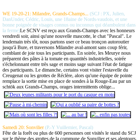
WE 19-20-21: Milandre, Grands-Champs...
(SCJ : PX, Julien,
DanUnder, Cédric, Louis, une 18aine de Nords-vaudois, et une
bonne poignée de visages connus ou inconnus qui déambulent dans
la ferme)
Le SCNV est reçu aux Grands-Champs avec les honneurs
vendredi soir, ainsi qu'une nouvelle mascotte, le chat "Pascal". Le
lendemain très tôt, nous partons user ce beau tronçon autoroutier
jusqu'à Bure, et traversons Milandre aval-amont sans coup férir,
comblant de joie tous les participants. En soirée, les Meurye nous
préparent des pâtes à la tomate en quantités industrielles, soirée
s'échelonnant entre très sage et moins sage suivant l'état de fatigue
des participants. Le dimanche, certains vont visiter l'estavelle du
Creugenat ou les grottes de Réclère, alors qu'une équipe de pointe
remplace la sortie mise en place de sondes à la Rouge-Eau par un
schtök aux Grands-Champs, orages intermittents oblige...
Samedi 20: Sonvilier
(P.-Y Vuillemier, Pascal)
Fête de la forêt ou plus de 600 personnes ont visités le stand du SCJ
sur le thème des grottes de la commune de Sonvilier et ses alentours.