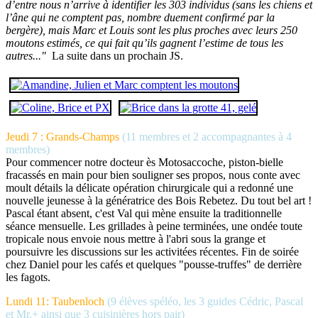
d’entre nous n’arrive à identifier les 303 individus (sans les chiens et
l’âne qui ne comptent pas, nombre duement confirmé par la
bergère), mais Marc et Louis sont les plus proches avec leurs 250
moutons estimés, ce qui fait qu’ils gagnent l’estime de tous les
autres..."
La suite dans un prochain JS.
Jeudi 7 : Grands-Champs
(11 membres et 2 accompagnantes à 4
membres)
Pour commencer notre docteur ès Motosaccoche, piston-bielle
fracassés en main pour bien souligner ses propos, nous conte avec
moult détails la délicate opération chirurgicale qui a redonné une
nouvelle jeunesse à la génératrice des Bois Rebetez. Du tout bel art !
Pascal étant absent, c'est Val qui mène ensuite la traditionnelle
séance mensuelle. Les grillades à peine terminées, une ondée toute
tropicale nous envoie nous mettre à l'abri sous la grange et
poursuivre les discussions sur les activitées récentes. Fin de soirée
chez Daniel pour les cafés et quelques "pousse-truffes" de derrière
les fagots.
Lundi 11: Taubenloch
(9 élèves spéléo, les 3 guides Cédric, Pascal
et Mr.+ ainsi que 3 cuisinières hors pair)