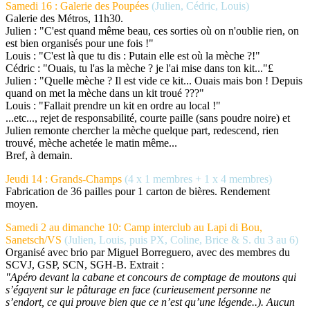
Samedi 16 : Galerie des Poupées
(Julien, Cédric, Louis)
Galerie des Métros, 11h30.
Julien : "C'est quand même beau, ces sorties où on n'oublie rien, on
est bien organisés pour une fois !"
Louis : "C'est là que tu dis : Putain elle est où la mèche ?!"
Cédric : "Ouais, tu l'as la mèche ? je l'ai mise dans ton kit..."£
Julien : "Quelle mèche ? Il est vide ce kit... Ouais mais bon ! Depuis
quand on met la mèche dans un kit troué ???"
Louis : "Fallait prendre un kit en ordre au local !"
...etc..., rejet de responsabilité, courte paille (sans poudre noire) et
Julien remonte chercher la mèche quelque part, redescend, rien
trouvé, mèche achetée le matin même...
Bref, à demain.
Jeudi 14 : Grands-Champs
(4 x 1 membres + 1 x 4 membres)
Fabrication de 36 pailles pour 1 carton de bières. Rendement
moyen.
Samedi 2 au dimanche 10: Camp interclub au Lapi di Bou,
Sanetsch/VS
(Julien, Louis, puis PX, Coline, Brice & S. du 3 au 6)
Organisé avec brio par Miguel Borreguero, avec des membres du
SCVJ, GSP, SCN, SGH-B. Extrait :
"Apéro devant la cabane et concours de comptage de moutons qui
s’égayent sur le pâturage en face (curieusement personne ne
s’endort, ce qui prouve bien que ce n’est qu’une légende..). Aucun