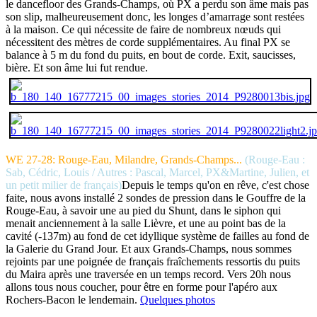
le dancefloor des Grands-Champs, où PX a perdu son âme mais pas
son slip, malheureusement donc, les longes d’amarrage sont restées
à la maison. Ce qui nécessite de faire de nombreux nœuds qui
nécessitent des mètres de corde supplémentaires. Au final PX se
balance à 5 m du fond du puits, en bout de corde. Exit, saucisses,
bière. Et son âme lui fut rendue.
WE 27-28: Rouge-Eau, Milandre, Grands-Champs...
(Rouge-Eau :
Sab, Cédric, Louis / Autres : Pascal, Marcel, PX&Martine, Julien, et
un petit milier de français)
Depuis le temps qu'on en rêve, c'est chose
faite, nous avons installé 2 sondes de pression dans le Gouffre de la
Rouge-Eau, à savoir une au pied du Shunt, dans le siphon qui
menait anciennement à la salle Lièvre, et une au point bas de la
cavité (-137m) au fond de cet idyllique système de failles au fond de
la Galerie du Grand Jour. Et aux Grands-Champs, nous sommes
rejoints par une poignée de français fraîchements ressortis du puits
du Maira après une traversée en un temps record. Vers 20h nous
allons tous nous coucher, pour être en forme pour l'apéro aux
Rochers-Bacon le lendemain.
Quelques photos