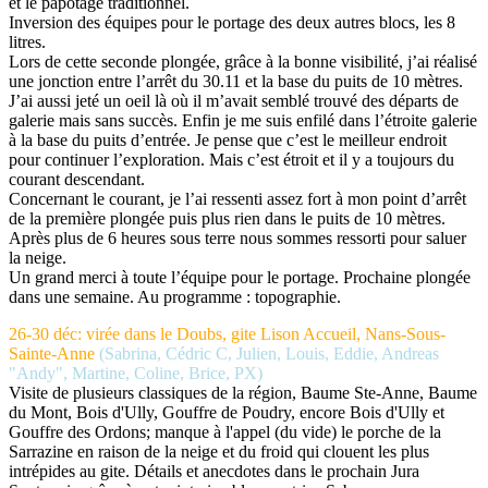
et le papotage traditionnel.
Inversion des équipes pour le portage des deux autres blocs, les 8
litres.
Lors de cette seconde plongée, grâce à la bonne visibilité, j’ai réalisé
une jonction entre l’arrêt du 30.11 et la base du puits de 10 mètres.
J’ai aussi jeté un oeil là où il m’avait semblé trouvé des départs de
galerie mais sans succès. Enfin je me suis enfilé dans l’étroite galerie
à la base du puits d’entrée. Je pense que c’est le meilleur endroit
pour continuer l’exploration. Mais c’est étroit et il y a toujours du
courant descendant.
Concernant le courant, je l’ai ressenti assez fort à mon point d’arrêt
de la première plongée puis plus rien dans le puits de 10 mètres.
Après plus de 6 heures sous terre nous sommes ressorti pour saluer
la neige.
Un grand merci à toute l’équipe pour le portage. Prochaine plongée
dans une semaine. Au programme : topographie.
26-30 déc: virée dans le Doubs, gite Lison Accueil, Nans-Sous-
Sainte-Anne
(Sabrina, Cédric C, Julien, Louis, Eddie, Andreas
"Andy", Martine, Coline, Brice, PX)
Visite de plusieurs classiques de la région, Baume Ste-Anne, Baume
du Mont, Bois d'Ully, Gouffre de Poudry, encore Bois d'Ully et
Gouffre des Ordons; manque à l'appel (du vide) le porche de la
Sarrazine en raison de la neige et du froid qui clouent les plus
intrépides au gite. Détails et anecdotes dans le prochain Jura