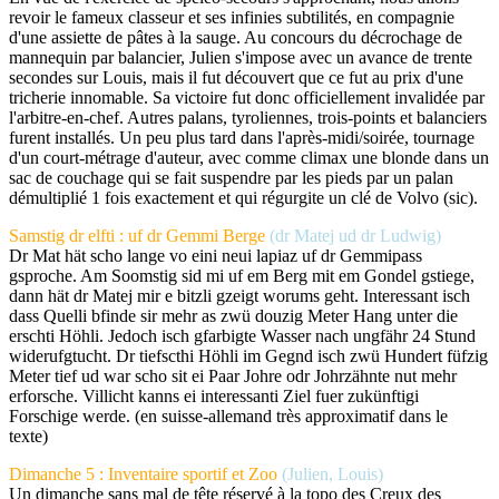
revoir le fameux classeur et ses infinies subtilités, en compagnie
d'une assiette de pâtes à la sauge. Au concours du décrochage de
mannequin par balancier, Julien s'impose avec un avance de trente
secondes sur Louis, mais il fut découvert que ce fut au prix d'une
tricherie innomable. Sa victoire fut donc officiellement invalidée par
l'arbitre-en-chef. Autres palans, tyroliennes, trois-points et balanciers
furent installés. Un peu plus tard dans l'après-midi/soirée, tournage
d'un court-métrage d'auteur, avec comme climax une blonde dans un
sac de couchage qui se fait suspendre par les pieds par un palan
démultiplié 1 fois exactement et qui régurgite un clé de Volvo (sic).
Samstig dr elfti : uf dr Gemmi Berge
(dr Matej ud dr Ludwig)
Dr Mat hät scho lange vo eini neui lapiaz uf dr Gemmipass
gsproche. Am Soomstig sid mi uf em Berg mit em Gondel gstiege,
dann hät dr Matej mir e bitzli gzeigt worums geht. Interessant isch
dass Quelli bfinde sir mehr as zwü douzig Meter Hang unter die
erschti Höhli. Jedoch isch gfarbigte Wasser nach ungfähr 24 Stund
widerufgtucht. Dr tiefscthi Höhli im Gegnd isch zwü Hundert füfzig
Meter tief ud war scho sit ei Paar Johre odr Johrzähnte nut mehr
erforsche. Villicht kanns ei interessanti Ziel fuer zukünftigi
Forschige werde. (en suisse-allemand très approximatif dans le
texte)
Dimanche 5 : Inventaire sportif et Zoo
(Julien, Louis)
Un dimanche sans mal de tête réservé à la topo des Creux des