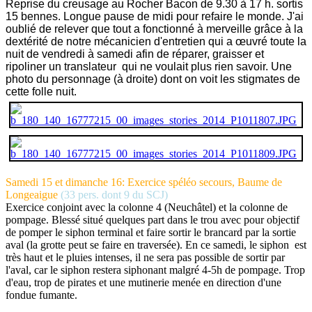
Reprise du creusage au Rocher Bacon
de 9.30 à 17 h. sortis
15 bennes.
Longue pause de midi pour refaire le monde.
J'ai
oublié de relever que tout a fonctionné à merveille grâce à la
dextérité de notre mécanicien d'entretien
qui a œuvré toute la
nuit de vendredi à samedi afin de réparer, graisser et
ripoliner
un translateur qui ne voulait plus rien savoir.
Une
photo du personnage (à droite) dont on voit les stigmates de
cette folle nuit.
Samedi 15 et dimanche 16: Exercice spéléo secours, Baume de
Longeaigue
(33 pers. dont 9 du SCJ)
Exercice conjoint avec la colonne 4 (Neuchâtel) et la colonne de
pompage. Blessé situé quelques part dans le trou avec pour objectif
de pomper le siphon terminal et faire sortir le brancard par la sortie
aval (la grotte peut se faire en traversée). En ce samedi, le siphon est
très haut et le pluies intenses, il ne sera pas possible de sortir par
l'aval, car le siphon restera siphonant malgré 4-5h de pompage. Trop
d'eau, trop de pirates et une mutinerie menée en direction d'une
fondue fumante.