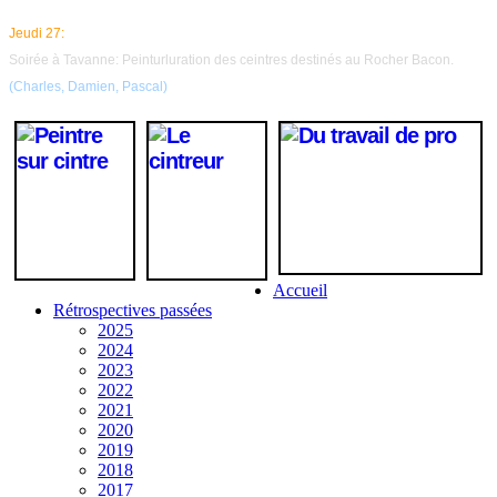
Jeudi 27:
Soirée à Tavanne: Peinturluration des ceintres destinés au Rocher Bacon.
(Charles, Damien, Pascal)
Accueil
Rétrospectives passées
2025
2024
2023
2022
2021
2020
2019
2018
2017