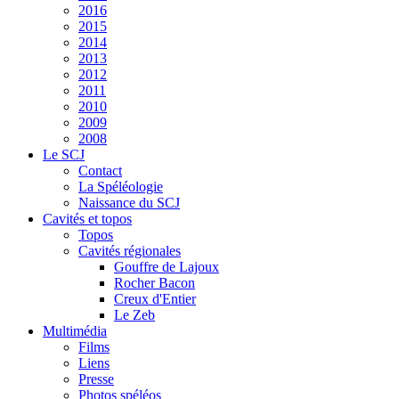
2016
2015
2014
2013
2012
2011
2010
2009
2008
Le SCJ
Contact
La Spéléologie
Naissance du SCJ
Cavités et topos
Topos
Cavités régionales
Gouffre de Lajoux
Rocher Bacon
Creux d'Entier
Le Zeb
Multimédia
Films
Liens
Presse
Photos spéléos