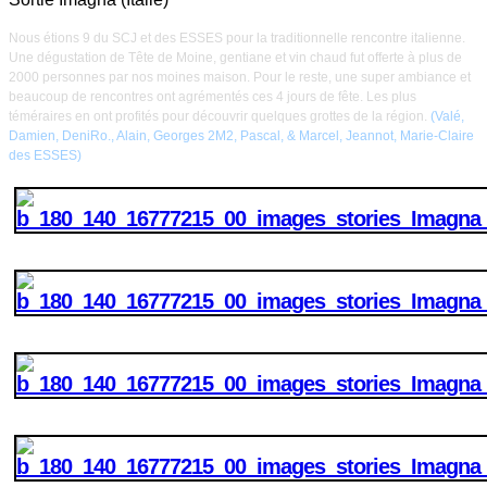
Nous étions 9 du SCJ et des ESSES pour la traditionnelle rencontre italienne.
Une dégustation de Tête de Moine, gentiane et vin chaud fut offerte à plus de
2000 personnes par nos moines maison.
Pour le reste, une super ambiance et
beaucoup de rencontres ont agrémentés ces 4 jours de fête.
Les plus
téméraires en ont profités pour découvrir quelques grottes de la région.
(Valé,
Damien, DeniRo., Alain, Georges 2M2, Pascal, & Marcel, Jeannot, Marie-Claire
des ESSES)