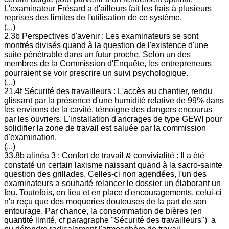
L'examinateur Frésard a d'ailleurs fait les frais à plusieurs
reprises des limites de l'utilisation de ce système.
(...)
2.3b Perspectives d'avenir : Les examinateurs se sont
montrés divisés quand à la question de l'existence d'une
suite pénétrable dans un futur proche. Selon un des
membres de la Commission d'Enquête, les entrepreneurs
pourraient se voir prescrire un suivi psychologique.
(...)
21.4f Sécurité des travailleurs : L'accès au chantier, rendu
glissant par la présence d'une humidité relative de 99% dans
les environs de la cavité, témoigne des dangers encourus
par les ouvriers. L'installation d'ancrages de type GEWI pour
solidifier la zone de travail est saluée par la commission
d'examination.
(...)
33.8b alinéa 3 : Confort de travail & convivialité : Il a été
constaté un certain laxisme naissant quand à la sacro-sainte
question des grillades. Celles-ci non agendées, l'un des
examinateurs a souhaité relancer le dossier un élaborant un
feu. Toutefois, en lieu et en place d'encouragements, celui-ci
n'a reçu que des moqueries douteuses de la part de son
entourage. Par chance, la consommation de bières (en
quantité limité, cf paragraphe "Sécurité des travailleurs") a