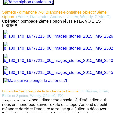
Samedi - dimanche 7-8: Blanches-Fontaines objectif 3ème
siphon
(Eddie, DanUnder, Andreas, Julien, Wendy, CédricC
)
Opération pompage 2ème siphon réussie ! LA VOIE EST
LIBRE !!
Dimanche 1er: Creux de la Roche de la Femme
(Guillaume, Julien,
Eddie et 2 potes, Wendy, CédricC,
PX
)
beau dimanche ensoleillé d'été indien qui
Toujours le même
nous emmène poursuivre l'explo et la topo. Au fond du petit
méandre derrière l'étroiture terreuse que Julien a découvert