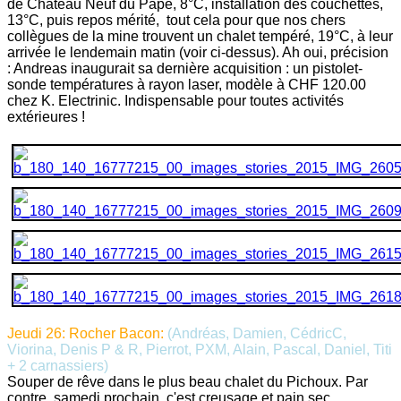
de Château Neuf du Pape, 8°C, installation des couchettes,
13°C, puis repos mérité, tout cela pour que nos chers
collègues de la mine trouvent un chalet tempéré, 19°C, à leur
arrivée le lendemain matin (voir ci-dessus). Ah oui, précision
: Andreas inaugurait sa dernière acquisition : un pistolet-
sonde températures à rayon laser, modèle à CHF 120.00
chez K. Electrinic. Indispensable pour toutes activités
extérieures !
Jeudi 26: Rocher Bacon:
(Andréas, Damien, CédricC,
Viorina, Denis P & R, Pierrot, PXM, Alain, Pascal, Daniel, Titi
+ 2 carnassiers)
Souper de rêve dans le plus beau chalet du Pichoux. Par
contre, samedi prochain, c'est creusage et pain sec.