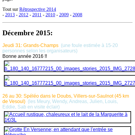
Tout sur
Rétrospective 2014
-
2013
-
2012
-
2011
-
2010
-
2009
-
2008
Décembre 2015:
Jeudi 31: Grands-Champs
(une foule estimée à 15-20
personnes selon les organisateurs)
Bonne année 2016 !!
26 au 30: Spéléo dans le Doubs, Villers-sur-Saulnot (45 km
de Vesoul)
(les Meury, Wendy, Andreas, Julien, Louis,
Eddie, Sab en visite éclair)