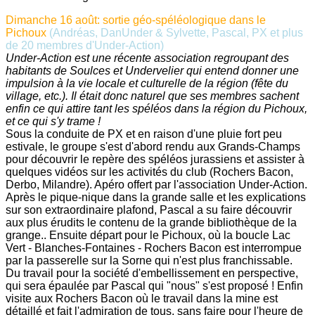
Dimanche 16 août: sortie géo-spéléologique dans le
Pichoux
(Andréas, DanUnder & Sylvette, Pascal, PX et plus
de 20 membres d'Under-Action)
Under-Action est une récente association regroupant des
habitants de Soulces et Undervelier qui entend donner une
impulsion à la vie locale et culturelle de la région (fête du
village, etc.). Il était donc naturel que ses membres sachent
enfin ce qui attire tant les spéléos dans la région du Pichoux,
et ce qui s'y trame !
Sous la conduite de PX et en raison d'une pluie fort peu
estivale, le groupe s'est d'abord rendu aux Grands-Champs
pour découvrir le repère des spéléos jurassiens et assister à
quelques vidéos sur les activités du club (Rochers Bacon,
Derbo, Milandre). Apéro offert par l'association Under-Action.
Après le pique-nique dans la grande salle et les explications
sur son extraordinaire plafond, Pascal a su faire découvrir
aux plus érudits le contenu de la grande bibliothèque de la
grange.. Ensuite départ pour le Pichoux, où la boucle Lac
Vert - Blanches-Fontaines - Rochers Bacon est interrompue
par la passerelle sur la Sorne qui n'est plus franchissable.
Du travail pour la société d'embellissement en perspective,
qui sera épaulée par Pascal qui "nous" s'est proposé ! Enfin
visite aux Rochers Bacon où le travail dans la mine est
détaillé et fait l'admiration de tous, sans faire pour l'heure de