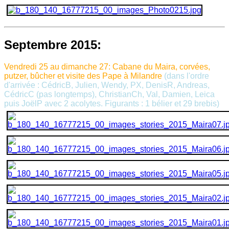
Septembre 2015:
Vendredi 25 au dimanche 27
:
Cabane du Maira
, corvées,
putzer, bûcher et visite des Pape à Milandre
(dans l'ordre
d'arrivée : CédricB, Julien, Wendy, PX, DenisR, Andreas,
CédricC (pas longtemps), ChristianCh, Val, Damien, Leica
puis JoëlP avec 2 acolytes. Figurants : 1 bélier et 29 brebis)