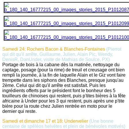
Samedi 24: Rochers Bacon & Blanches-Fontaines
(Pierrot
qui dit qu'il arrête, Guillaume, Julien, Alain Pic, Wendy,
DenisR, DanUnder, visite de Mathias de Soulce, PX)
Portage de bois à la cabane dès la matinée, nettoyage du
captage, posage (pour la rime) de treuil et creusage ont bien
rempli la journée, à la fin de laquelle Alain et le Giz vont faire
trempette dans les siphons des Blanches, presque jusqu'au
2ème. Celui qui dit qu'il arrête est satisfait. Puis les
ingrédients offerts par le président font le bonheur des 5
touilleurs de chinoises qui restent, puis p'tites bières à la fête
africaine à Under pour les 3 qui restent, puis après une p'tite
bière pour la route chez Julien rentrée en moto pour le
dernier qui reste.
Samedi et dimanche 17 et 18: Undervelier
(Une bonne
centaine de spéléos helvètes et plein de bénévoles motivés)