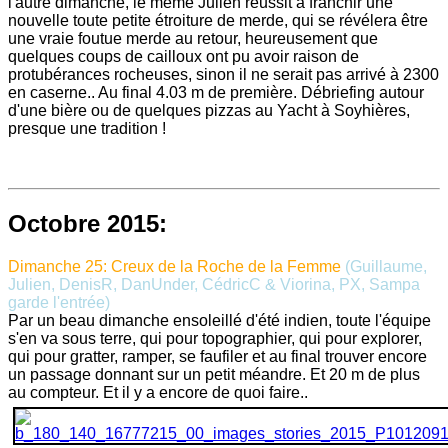
l'autre dimanche, le même Julien réussit à franchir une
nouvelle toute petite étroiture de merde, qui se révélera être
une vraie foutue merde au retour, heureusement que
quelques coups de cailloux ont pu avoir raison de
protubérances rocheuses, sinon il ne serait pas arrivé à 2300
en caserne.. Au final 4.03 m de première. Débriefing autour
d'une bière ou de quelques pizzas au Yacht à Soyhières,
presque une tradition !
Octobre 2015:
Dimanche 25: Creux de la Roche de la Femme
(Guillaume,
Julien, DenisR, DanUnder, CédricC &
Viorina,
PX, Sampa
garde l'entrée
)
Par un beau dimanche ensoleillé d'été indien, toute l'équipe
s'en va sous terre, qui pour topographier, qui pour explorer,
qui pour gratter, ramper, se faufiler et au final trouver encore
un passage donnant sur un petit méandre. Et 20 m de plus
au compteur. Et il y a encore de quoi faire..