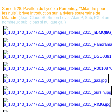
Samedi 28: Pavillon du Lycée à Porrentruy, "Milandre pour
les nuls", brève introduction sur la rivière souterraine de
Milandre
(J
ean-ClaudeB, Simon Lovis, AlainP, Sab, PX et un
nombreux public pas si nul que ça..)