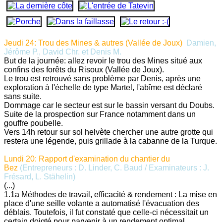
Jeudi 24: Trou des Mines & autres (Vallée de Joux)
Damien,
Jérôme P., David Chr. et Denis M.
But de la journée: allez revoir le trou des Mines situé aux
confins des forêts du Risoux (Vallée de Joux).
Le trou est retrouvé sans problème par Denis, après une
exploration à l'échelle de type Martel, l'abîme est déclaré
sans suite.
Dommage car le secteur est sur le bassin versant du Doubs.
Suite de la prospection sur France notamment dans un
gouffre poubelle.
Vers 14h retour sur sol helvète chercher une autre grotte qui
restera une légende, puis grillade à la cabanne de la Turque.
Lundi 20: Rapport d'examination du chantier du
Bez
(Entrepreneurs : D. Linder, C. Baud / Examinateurs : J.
Frésard, L. Stähelin)
(...)
1.1a Méthodes de travail, efficacité & rendement : La mise en
place d'une seille volante a automatisé l'évacuation des
déblais. Toutefois, il fut constaté que celle-ci nécessitait un
certain doigté pour parvenir à un rendement optimal.