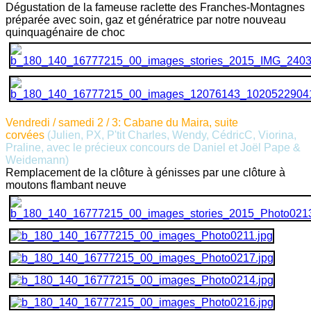
Dégustation de la fameuse raclette des Franches-Montagnes
préparée avec soin, gaz et génératrice par notre nouveau
quinquagénaire de choc
Vendredi / samedi 2 / 3: Cabane du Maira, suite
corvées
(Julien, PX, P'tit Charles,
Wendy,
CédricC, Viorina,
Praline, avec le précieux concours de Daniel et Joël Pape &
Weidemann)
Remplacement de la clôture à génisses par une clôture à
moutons flambant neuve