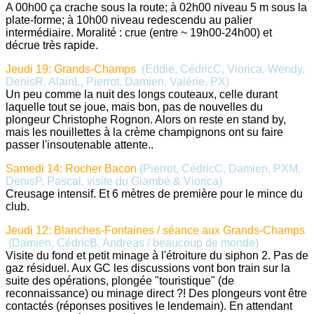
A 00h00 ça crache sous la route; à 02h00 niveau 5 m sous la
plate-forme; à 10h00 niveau redescendu au palier
intermédiaire. Moralité : crue (entre ~ 19h00-24h00) et
décrue très rapide.
Jeudi 19: Grands-Champs
(Eddie, CédricC, Viorica, Wendy,
DenisR, AlainL, Pierrot, Damien, Valérie, PX)
Un peu comme la nuit des longs couteaux, celle durant
laquelle tout se joue, mais bon, pas de nouvelles du
plongeur Christophe Rognon. Alors on reste en stand by,
mais les nouillettes à la crème champignons ont su faire
passer l'insoutenable attente..
Samedi 14: Rocher Bacon
(Pierrot, CédricC, Damien, PXM,
DenisP, Pascal, visite du Giambé & Viorica)
Creusage intensif. Et 6 mètres de première pour le mince du
club.
Jeudi 12: Blanches-Fontaines / séance aux Grands-Champs
(Damien, CédricB, Andreas / beaucoup de monde
)
Visite du fond et petit minage à l'étroiture du siphon 2. Pas de
gaz résiduel. Aux GC les discussions vont bon train sur la
suite des opérations, plongée "touristique" (de
reconnaissance) ou minage direct ?! Des plongeurs vont être
contactés (réponses positives le lendemain). En attendant