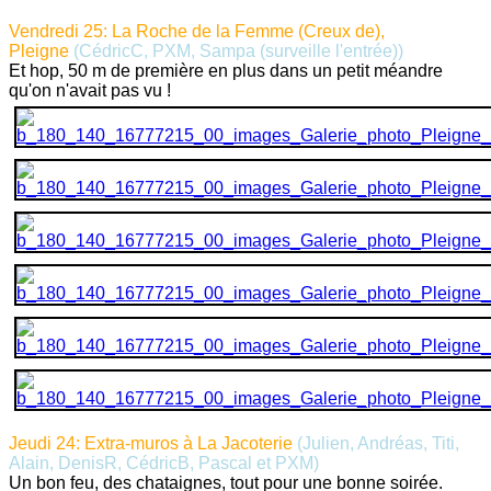
Vendredi 25: La Roche de la Femme (Creux de),
Pleigne
(CédricC, PXM, Sampa (surveille l'entrée))
Et hop, 50 m de première en plus dans un petit méandre
qu'on n'avait pas vu !
Jeudi 24: Extra-muros à La Jacoterie
(Julien, Andréas, Titi,
Alain, DenisR, CédricB, Pascal et PXM)
Un bon feu, des chataignes, tout pour une bonne soirée.