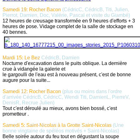
Samedi 19: Rocher Bacon
(CédricC, CédricB, Titi, Julien,
Pierrot, Damien, Doc, Valérie, Pascal et visite du Giambé)
12 heures de creusage transformée en 9 heures d'efforts + 3
heures de pose. Vidage complet de la salle de stockage en
40 bennes.
Mardi 15: Le Bez
CédricB, Damien
Nocturne d'excavation dans le puits oblique. La dernière
crue à vidangée la galerie et
le gargoulli de l'eau est à nouveau présent, c'est de bonne
augure pour la suite...
Samedi 12: Rocher Bacon
(plus ou moins dans l'ordre
d'arrivée CédricB, CédricC, Wendi Titi, DamienL, PierreV,
DenisR, Recrue Julien)
Tout c'est déroulé au mieux, avons bien bossé, c'est
prometteur .
Samedi 5: Saint-Nicolas à la Grotte Saint-Nicolas
(Une
bonne vingtaine de spéléos motivés + Saint-Nicolas)
Belle soirée autour du feu tout en dégustant la soupe