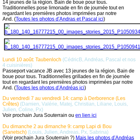
14 jeunes de la région. Bain de boue pour tous.
Traditionnelles pose limonade en fin de journée tout en
regardant les premières photos imprimées par notre
And. (
Toutes les photos d'Andras et Pascal ici
)
Lundi 10 août: Taubenloch
(CédricB, Andréas, Pascal et nos
4 cuisinières)
Passeport vacance JB avec 13 jeunes de la région. Bain de
boue pour tous. Traditionnelles grillades en fin de journée
tout en regardant les premières photos imprimées par notre
And. (
Toutes les photos d'Andréas ici
)
Du vendredi 7 au vendredi 14: camp à Derborence (Les
Crêtes)
(Damien, Valérie, Matej, Christian, Liliane, Louis,
Julien, Coline, Px)
Voir prochain Jura Souterrain ou
en lien ici
Du dimanche 2 au dimanche 9: camp Lapi di Bou
(Sanetsch)
(Louis, Julien, Andreas, Px, Sabrina)
(Voir prochain Jura Souterrain ?)
Mais les photos d'Andréas