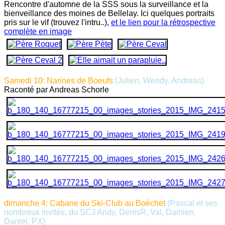
Rencontre d'automne de la SSS sous la surveillance et la
bienveillance des moines de Bellelay. Ici quelques portraits
pris sur le vif (trouvez l'intru..),
et le lien pour la rétrospective
complète en image
Samedi 10: Narines de Boeufs
(Julien, Wendy, Andreas
)
Raconté par Andreas Schorle
dimanche 4: Cabane du Ski-Club au Boéchet
(Pascal et ses
nombreux invités, du SCJ Andy, DenisR, Val, Damien,
Daniel, PX
)