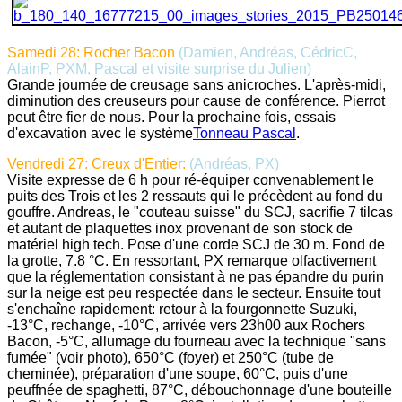
Samedi 28: Rocher Bacon
(Damien, Andréas, CédricC,
AlainP, PXM, Pascal et visite surprise du Julien)
Grande journée de creusage sans anicroches. L'après-midi,
diminution des creuseurs pour cause de conférence. Pierrot
peut être fier de nous. Pour la prochaine fois, essais
d'excavation avec le système
Tonneau Pascal
.
Vendredi 27: Creux d'Entier:
(Andréas, PX)
Visite expresse de 6 h pour ré-équiper convenablement le
puits des Trois et les 2 ressauts qui le précèdent au fond du
gouffre. Andreas, le "couteau suisse" du SCJ, sacrifie 7 tilcas
et autant de plaquettes inox provenant de son stock de
matériel high tech. Pose d'une corde SCJ de 30 m. Fond de
la grotte, 7.8 °C. En ressortant, PX remarque olfactivement
que la réglementation consistant à ne pas épandre du purin
sur la neige est peu respectée dans le secteur. Ensuite tout
s'enchaîne rapidement: retour à la fourgonnette Suzuki,
-13°C, rechange, -10°C, arrivée vers 23h00 aux Rochers
Bacon, -5°C, allumage du fourneau avec la technique "sans
fumée" (voir photo), 650°C (foyer) et 250°C (tube de
cheminée), préparation d'une soupe, 60°C, puis d'une
peuffnée de spaghetti, 87°C, débouchonnage d'une bouteille