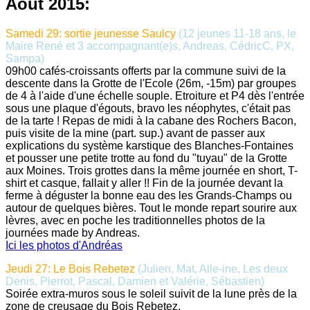
Août 2015:
Samedi 29: sortie jeunesse Saulcy
(12 jeunes 11-18 ans, le
Maire René et 3 accompagnant(e)s, Andreas, CédricC, PX,
Sampa)
09h00 cafés-croissants offerts par la commune suivi de la
descente dans la Grotte de l'Ecole (26m, -15m) par groupes
de 4 à l'aide d'une échelle souple. Etroiture et P4 dès l'entrée
sous une plaque d'égouts, bravo les néophytes, c'était pas
de la tarte ! Repas de midi à la cabane des Rochers Bacon,
puis visite de la mine (part. sup.) avant de passer aux
explications du système karstique des Blanches-Fontaines
et pousser une petite trotte au fond du "tuyau" de la Grotte
aux Moines. Trois grottes dans la même journée en short, T-
shirt et casque, fallait y aller !! Fin de la journée devant la
ferme à déguster la bonne eau des les Grands-Champs ou
autour de quelques bières. Tout le monde repart sourire aux
lèvres, avec en poche les traditionnelles photos de la
journées made by Andreas.
Ici les photos d'Andréas
Jeudi 27: Le Bois Rebetez
(Julien, Mat, Alle-ine, Les deux
Denis, Pierrot, Pascal, Damien et Valérie, Sébastien)
Soirée extra-muros sous le soleil suivit de la lune près de la
zone de creusage du Bois Rebetez.