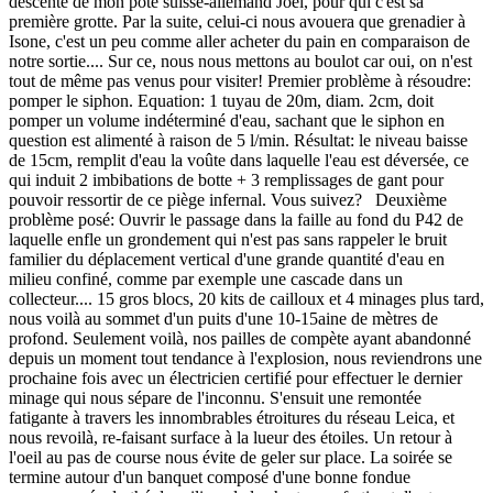
descente de mon pote suisse-allemand Joel, pour qui c'est sa
première grotte. Par la suite, celui-ci nous avouera que grenadier à
Isone, c'est un peu comme aller acheter du pain en comparaison de
notre sortie.... Sur ce, nous nous mettons au boulot car oui, on n'est
tout de même pas venus pour visiter! Premier problème à résoudre:
pomper le siphon. Equation: 1 tuyau de 20m, diam. 2cm, doit
pomper un volume indéterminé d'eau, sachant que le siphon en
question est alimenté à raison de 5 l/min. Résultat: le niveau baisse
de 15cm, remplit d'eau la voûte dans laquelle l'eau est déversée, ce
qui induit 2 imbibations de botte + 3 remplissages de gant pour
pouvoir ressortir de ce piège infernal. Vous suivez? Deuxième
problème posé: Ouvrir le passage dans la faille au fond du P42 de
laquelle enfle un grondement qui n'est pas sans rappeler le bruit
familier du déplacement vertical d'une grande quantité d'eau en
milieu confiné, comme par exemple une cascade dans un
collecteur.... 15 gros blocs, 20 kits de cailloux et 4 minages plus tard,
nous voilà au sommet d'un puits d'une 10-15aine de mètres de
profond. Seulement voilà, nos pailles de compète ayant abandonné
depuis un moment tout tendance à l'explosion, nous reviendrons une
prochaine fois avec un électricien certifié pour effectuer le dernier
minage qui nous sépare de l'inconnu. S'ensuit une remontée
fatigante à travers les innombrables étroitures du réseau Leica, et
nous revoilà, re-faisant surface à la lueur des étoiles. Un retour à
l'oeil au pas de course nous évite de geler sur place. La soirée se
termine autour d'un banquet composé d'une bonne fondue