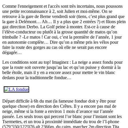
Comme l'enneigement et l'accès sont très incertains, nous poussons
une petite reconnaissance à 2, soit Julien et moi-même. On se
retrouve à la gare de Berne vendredi soir (tiens, c’est plus grand que
la gare à Delémont… Ah… Il y a plus que 2 entrées ?) et filons plein
gaz direction Derbo. La Golf peine à monter. Est-ce à cause de
l’élève-conducteur ou plutôt à la grosse quantité de matos qu’on
trimballe ? -Le matos ! Car oui, c’est la première de l’année, 1 jour
en autonomie complète… Dire qu’on a même pris les vélos pour
faire la route des gorges au cas où elle ne serait pas encore
dégagée…
Les conditions sont au top! Imaginez : La neige a assez fondu pour
que la route soit ouverte jusqu’au lac et qu’on puisse y dormir à la
belle étoile, mais il y en a encore assez pour mettre le vin blanc
dedans pour la traditionnelle fondue…
Départ difficile à 6h du mat (la fameuse fondue doit y être pour
quelque chose) en direction des Crêtes. Il y a encore pas mal de
neige, même si la fonte a environ 1 mois d’avance sur l’année
passée. Les seuls trous qui percent l’or blanc pour l’instant sont les
Tsermettes, et un trou à proximité immédiate du trou de l’I-phone
(579’550/122'076 alt 2366m, du cairn, marcher 2m direction Tita