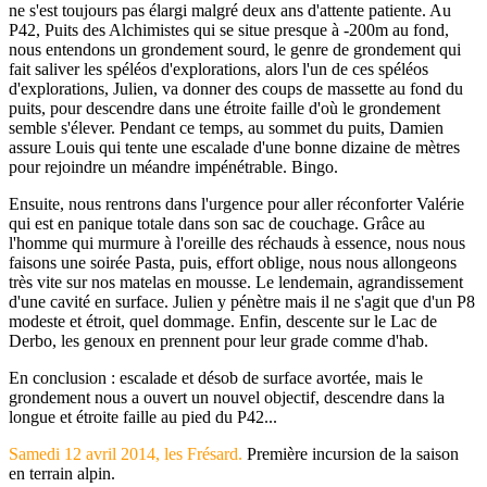
ne s'est toujours pas élargi malgré deux ans d'attente patiente. Au
P42, Puits des Alchimistes qui se situe presque à -200m au fond,
nous entendons un grondement sourd, le genre de grondement qui
fait saliver les spéléos d'explorations, alors l'un de ces spéléos
d'explorations, Julien, va donner des coups de massette au fond du
puits, pour descendre dans une étroite faille d'où le grondement
semble s'élever. Pendant ce temps, au sommet du puits, Damien
assure Louis qui tente une escalade d'une bonne dizaine de mètres
pour rejoindre un méandre impénétrable. Bingo.
Ensuite, nous rentrons dans l'urgence pour aller réconforter Valérie
qui est en panique totale dans son sac de couchage. Grâce au
l'homme qui murmure à l'oreille des réchauds à essence, nous nous
faisons une soirée Pasta, puis, effort oblige, nous nous allongeons
très vite sur nos matelas en mousse. Le lendemain, agrandissement
d'une cavité en surface. Julien y pénètre mais il ne s'agit que d'un P8
modeste et étroit, quel dommage. Enfin, descente sur le Lac de
Derbo, les genoux en prennent pour leur grade comme d'hab.
En conclusion : escalade et désob de surface avortée, mais le
grondement nous a ouvert un nouvel objectif, descendre dans la
longue et étroite faille au pied du P42...
Samedi 12 avril 2014, les Frésard.
Première incursion de la saison
en terrain alpin.