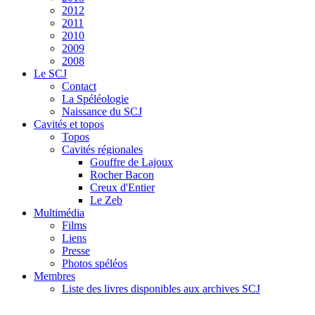
2012
2011
2010
2009
2008
Le SCJ
Contact
La Spéléologie
Naissance du SCJ
Cavités et topos
Topos
Cavités régionales
Gouffre de Lajoux
Rocher Bacon
Creux d'Entier
Le Zeb
Multimédia
Films
Liens
Presse
Photos spéléos
Membres
Liste des livres disponibles aux archives SCJ