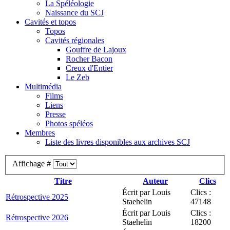
La Spéléologie
Naissance du SCJ
Cavités et topos
Topos
Cavités régionales
Gouffre de Lajoux
Rocher Bacon
Creux d'Entier
Le Zeb
Multimédia
Films
Liens
Presse
Photos spéléos
Membres
Liste des livres disponibles aux archives SCJ
Affichage #
Titre
Auteur
Clics
Écrit par Louis
Clics :
Rétrospective 2025
Staehelin
47148
Écrit par Louis
Clics :
Rétrospective 2026
Staehelin
18200