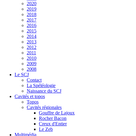
2020
2019
2018
2017
2016
2015
2014
2013
2012
2011
2010
2009
2008
Le SCJ
Contact
La Spéléologie
Naissance du SCJ
Cavités et topos
Topos
Cavités régionales
Gouffre de Lajoux
Rocher Bacon
Creux d'Entier
Le Zeb
Multimédia