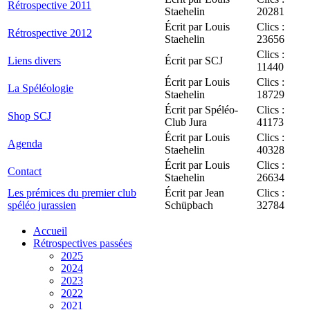
Rétrospective 2011
Staehelin
20281
Écrit par Louis
Clics :
Rétrospective 2012
Staehelin
23656
Clics :
Liens divers
Écrit par SCJ
11440
Écrit par Louis
Clics :
La Spéléologie
Staehelin
18729
Écrit par Spéléo-
Clics :
Shop SCJ
Club Jura
41173
Écrit par Louis
Clics :
Agenda
Staehelin
40328
Écrit par Louis
Clics :
Contact
Staehelin
26634
Les prémices du premier club
Écrit par Jean
Clics :
spéléo jurassien
Schüpbach
32784
Accueil
Rétrospectives passées
2025
2024
2023
2022
2021